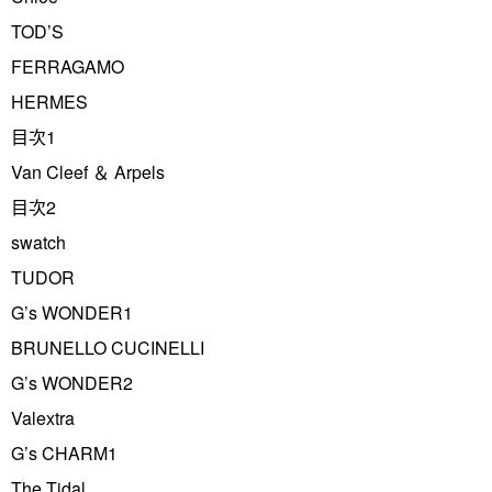
TOD’S
FERRAGAMO
HERMES
目次1
Van Cleef ＆ Arpels
目次2
swatch
TUDOR
G’s WONDER1
BRUNELLO CUCINELLI
G’s WONDER2
Valextra
G’s CHARM1
The Tidal