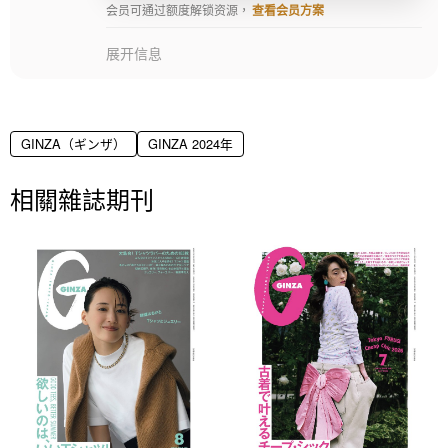
会员可通过额度解锁资源，
查看会员方案
展开信息
GINZA（ギンザ）
GINZA 2024年
相關雜誌期刊