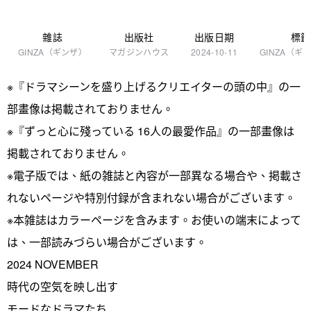
雜誌
出版社
出版日期
標籤
GINZA（ギンザ）
マガジンハウス
2024-10-11
GINZA（ギ
※『ドラマシーンを盛り上げるクリエイターの頭の中』の一
部畫像は掲載されておりません。
※『ずっと心に殘っている 16人の最愛作品』の一部畫像は
掲載されておりません。
※電子版では、紙の雑誌と內容が一部異なる場合や、掲載さ
れないページや特別付録が含まれない場合がございます。
※本雑誌はカラーページを含みます。お使いの端末によって
は、一部読みづらい場合がございます。
2024 NOVEMBER
時代の空気を映し出す
モードなドラマたち