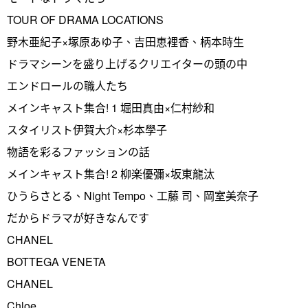
TOUR OF DRAMA LOCATIONS
野木亜紀子×塚原あゆ子、吉田恵裡香、柄本時生
ドラマシーンを盛り上げるクリエイターの頭の中
エンドロールの職人たち
メインキャスト集合! 1 堀田真由×仁村紗和
スタイリスト伊賀大介×杉本學子
物語を彩るファッションの話
メインキャスト集合! 2 柳楽優彌×坂東龍汰
ひうらさとる、Night Tempo、工藤 司、岡室美奈子
だからドラマが好きなんです
CHANEL
BOTTEGA VENETA
CHANEL
Chloe