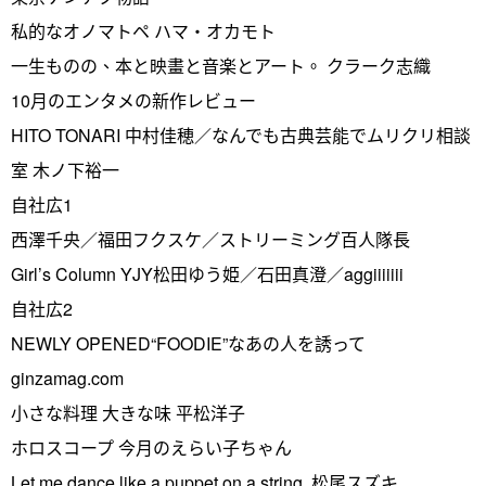
私的なオノマトペ ハマ・オカモト
一生ものの、本と映畫と音楽とアート。 クラーク志織
10月のエンタメの新作レビュー
HITO TONARI 中村佳穂／なんでも古典芸能でムリクリ相談
室 木ノ下裕一
自社広1
西澤千央／福田フクスケ／ストリーミング百人隊長
Girl’s Column YJY松田ゆう姫／石田真澄／aggiiiiiii
自社広2
NEWLY OPENED“FOODIE”なあの人を誘って
ginzamag.com
小さな料理 大きな味 平松洋子
ホロスコープ 今月のえらい子ちゃん
Let me dance like a puppet on a string. 松尾スズキ