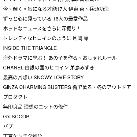
今、輝く。気になる才能17人 伊東 蒼、兵頭功海
ずっと心に殘っている 16人の最愛作品
ホットなニュースをさらに深掘り！
トレンディなヒロインのように 片岡 凜
INSIDE THE TRIANGLE
海外ドラマに學ぶ！ あの子を作る、おしゃれルール
CHANEL 白銀の國のヒロイン 茅島みずき
最高の片想い SNOWY LOVE STORY
GINZA CHARMING BUSTERS 街で著る、冬のアウトドア
プロダクト
無印良品 理想のニットの條件
G’s SCOOP
パブ
東京ケンチク物語