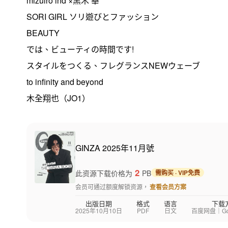
mizuiro ind ×黒木 華
SORI GIRL ソリ遊びとファッション
BEAUTY
では、ビューティの時間です!
スタイルをつくる、フレグランスNEWウェーブ
to infinity and beyond
木全翔也（JO1）
GINZA 2025年11月號
2
此资源下载价格为
PB
需购买 · VIP免费
会员可通过额度解锁资源，
查看会员方案
出版日期
格式
语言
下载
2025年10月10日
PDF
日文
百度网盘｜Goog