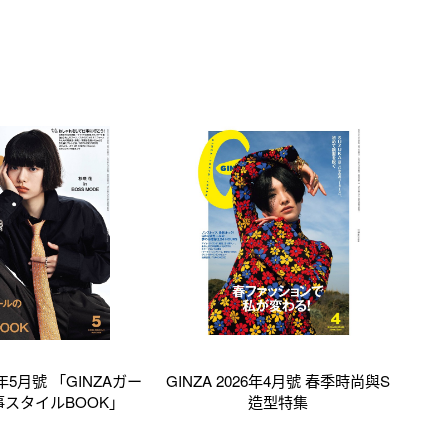
26年5月號 「GINZAガー
GINZA 2026年4月號 春季時尚與S
スタイルBOOK」
造型特集