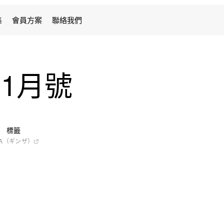
集
會員方案
聯絡我們
年11月號
標籤
ZA（ギンザ）