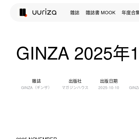
雜誌
雜誌書 MOOK
年度合
GINZA 2025
雜誌
出版社
出版日期
GINZA（ギンザ）
マガジンハウス
2025-10-10
GIN