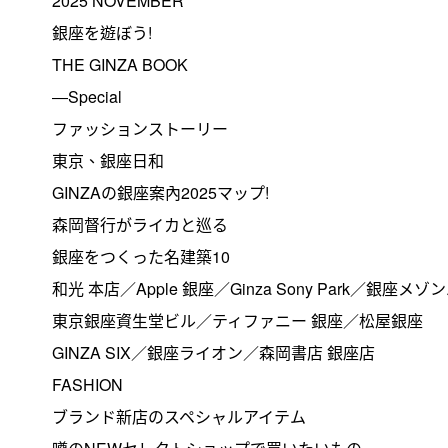
2025 NOVEMBER
銀座を遊ぼう!
THE GINZA BOOK
―Special
ファッションストーリー
東京、銀座日和
GINZAの銀座案內2025マップ!
森岡督行がライカと巡る
銀座をつくった名建築10
和光 本店／Apple 銀座／Ginza Sony Park／銀座メ
東京銀座資生堂ビル／ティファニー 銀座／松屋銀座
GINZA SIX／銀座ライオン／森岡書店 銀座店
FASHION
ブランド新店のスペシャルアイテム