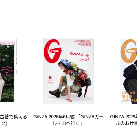
號 [古著で葉える
GINZA 2026年6月號 「GINZAガー
GINZA 20
ク]
ル、山へ行く」
ルのお仕事