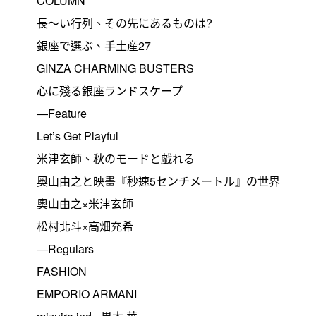
COLUMN
長～い行列、その先にあるものは?
銀座で選ぶ、手土産27
GINZA CHARMING BUSTERS
心に殘る銀座ランドスケープ
―Feature
Let’s Get Playful
米津玄師、秋のモードと戱れる
奧山由之と映畫『秒速5センチメートル』の世界
奧山由之×米津玄師
松村北斗×高畑充希
―Regulars
FASHION
EMPORIO ARMANI