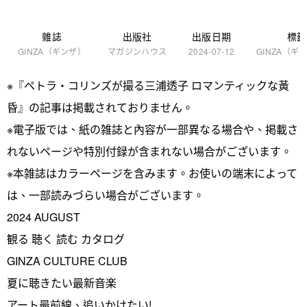
雜誌
出版社
出版日期
標籤
GINZA（ギンザ）
マガジンハウス
2024-07-12
GINZA（ギ
※『ペトラ・コリンズが撮る三浦透子 ロマンティックな黃
昏』の記事は掲載されておりません。
※電子版では、紙の雑誌と內容が一部異なる場合や、掲載さ
れないページや特別付録が含まれない場合がございます。
※本雑誌はカラーページを含みます。お使いの端末によって
は、一部読みづらい場合がございます。
2024 AUGUST
観る 聴く 読む カタログ
GINZA CULTURE CLUB
夏に聴きたい最新音楽
アート最前線、追いかけたい!