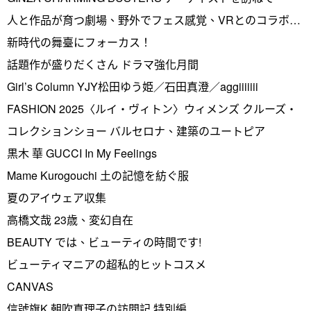
人と作品が育つ劇場、野外でフェス感覚、VRとのコラボ…
新時代の舞臺にフォーカス！
話題作が盛りだくさん ドラマ強化月間
Girl’s Column YJY松田ゆう姫／石田真澄／aggiiiiiii
FASHION 2025〈ルイ・ヴィトン〉ウィメンズ クルーズ・
コレクションショー バルセロナ、建築のユートピア
黒木 華 GUCCI In My Feelings
Mame Kurogouchi 土の記憶を紡ぐ服
夏のアイウェア収集
高橋文哉 23歳、変幻自在
BEAUTY では、ビューティの時間です!
ビューティマニアの超私的ヒットコスメ
CANVAS
信號旗K 朝吹真理子の訪問記 特別編