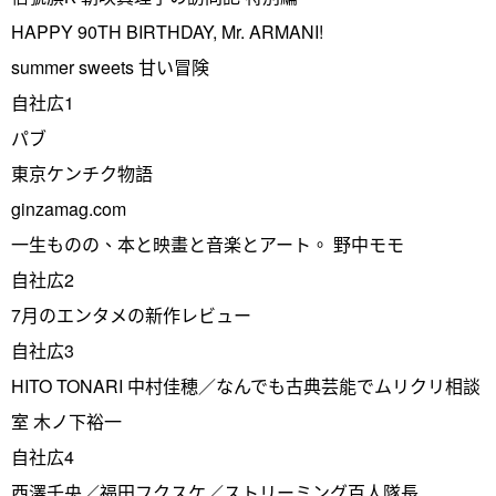
HAPPY 90TH BIRTHDAY, Mr. ARMANI!
summer sweets 甘い冒険
自社広1
パブ
東京ケンチク物語
ginzamag.com
一生ものの、本と映畫と音楽とアート。 野中モモ
自社広2
7月のエンタメの新作レビュー
自社広3
HITO TONARI 中村佳穂／なんでも古典芸能でムリクリ相談
室 木ノ下裕一
自社広4
西澤千央／福田フクスケ／ストリーミング百人隊長