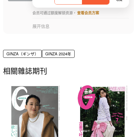
会员可通过额度解锁资源，
查看会员方案
展开信息
GINZA（ギンザ）
GINZA 2024年
相關雜誌期刊