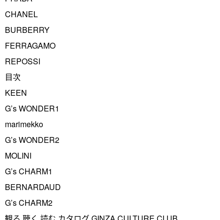
CHANEL
BURBERRY
FERRAGAMO
REPOSSI
目次
KEEN
G’s WONDER1
marimekko
G’s WONDER2
MOLINI
G’s CHARM1
BERNARDAUD
G’s CHARM2
観る 聴く 読む カタログ GINZA CULTURE CLUB