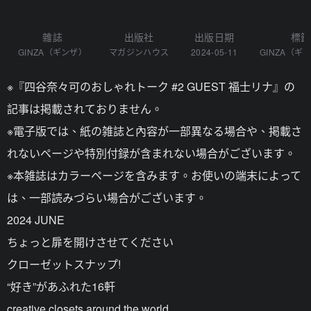
雜誌
出版社
出版日期
標籤
GINZA（ギンザ）
マガジンハウス
2024-05-11
GINZA（ギ
※『四谷奈々可のおしゃれトーク #2 GUEST 福士リナ』の
記事は掲載されておりません。
※電子版では、紙の雑誌と內容が一部異なる場合や、掲載さ
れないページや特別付録が含まれない場合がございます。
※本雑誌はカラーページを含みます。お使いの端末によって
は、一部読みづらい場合がございます。
2024 JUNE
ちょっと扉を開けさせてください
クローゼットスナップ!
“好き”があふれた16軒
creative closets around the world