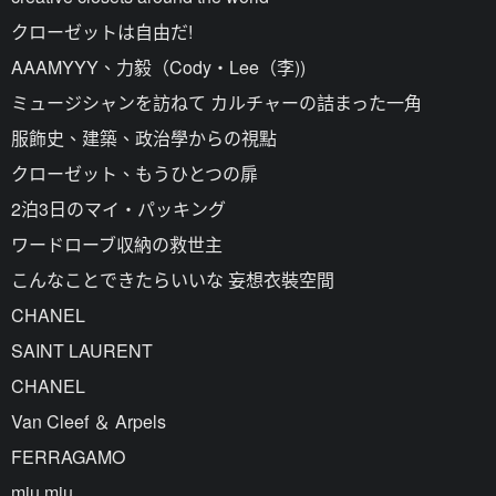
クローゼットは自由だ!
AAAMYYY、力毅（Cody・Lee（李))
ミュージシャンを訪ねて カルチャーの詰まった一角
服飾史、建築、政治學からの視點
クローゼット、もうひとつの扉
2泊3日のマイ・パッキング
ワードローブ収納の救世主
こんなことできたらいいな 妄想衣裝空間
CHANEL
SAINT LAURENT
CHANEL
Van Cleef ＆ Arpels
FERRAGAMO
miu miu