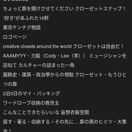
ちょっと扉を開けさせてください クローゼットスナップ！
“好き”があふれた16軒
東京ケンチク物語
ロゴページ
creative closets around the world クローゼットは自由だ！
AAAMYYY、力毅（Cody・Lee（李）） ミュージシャンを
訪ねて カルチャーの詰まった一角
服飾史、建築、政治學からの視點 クローゼット、もうひと
つの扉
2泊3日のマイ・パッキング
ワードローブ収納の救世主
こんなことできたらいいな 妄想衣裝空間
探す、著る、収納する。その先に… 扉の奧のヒミツ、大集
合！