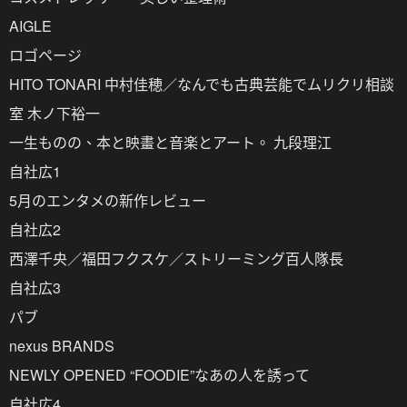
AIGLE
ロゴページ
HITO TONARI 中村佳穂／なんでも古典芸能でムリクリ相談
室 木ノ下裕一
一生ものの、本と映畫と音楽とアート。 九段理江
自社広1
5月のエンタメの新作レビュー
自社広2
西澤千央／福田フクスケ／ストリーミング百人隊長
自社広3
パブ
nexus BRANDS
NEWLY OPENED “FOODIE”なあの人を誘って
自社広4