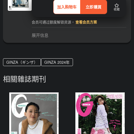
加入购物车
立即購買
收藏
会员可通过额度解锁资源，
查看会员方案
展开信息
GINZA（ギンザ）
GINZA 2024年
相關雜誌期刊