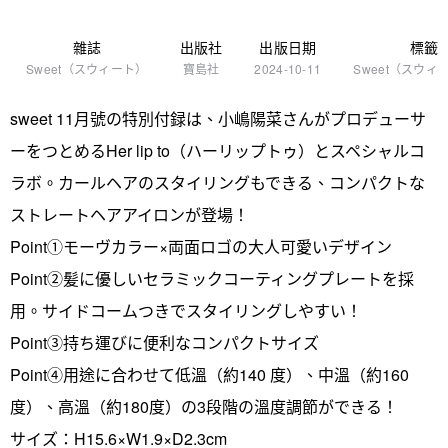
雜誌
出版社
出版日期
標籤
Sweet（スウィート）
寶島社
2024-10-11
Sweet（スウィ
sweet 11月號の特別付録は、小嶋陽菜さんがプロデューサ
ーをつとめるHer lip to（ハーリップトゥ）とスペシャルコ
ラボ。カールヘアのスタイリングもできる、コンパクトな
ストレートヘアアイロンが登場！
Point➀モーヴカラー×両面ロゴの大人可愛いデザイン
Point②髪に優しいセラミックコーティングプレートを採
用。サイドコームつきでスタイリングしやすい！
Point③持ち運びに便利なコンパクトサイズ
Point④用途に合わせて低溫（約140 度）、中溫（約160
度）、高溫（約180度）の3段階の溫度調節ができる！
サイズ：H15.6×W1.9×D2.3cm