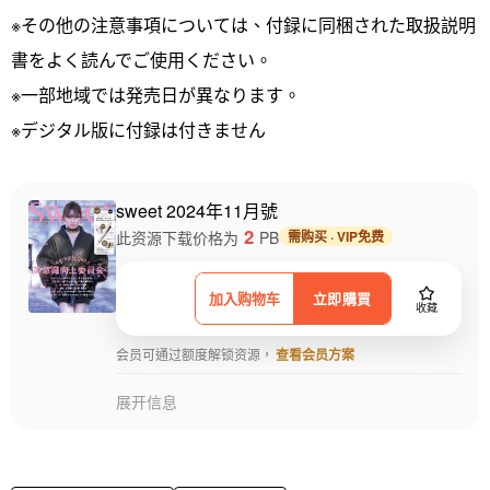
※その他の注意事項については、付録に同梱された取扱説明
書をよく読んでご使用ください。
※一部地域では発売日が異なります。
※デジタル版に付録は付きません
sweet 2024年11月號
2
此资源下载价格为
PB
需购买 · VIP免费
加入购物车
立即購買
收藏
会员可通过额度解锁资源，
查看会员方案
展开信息