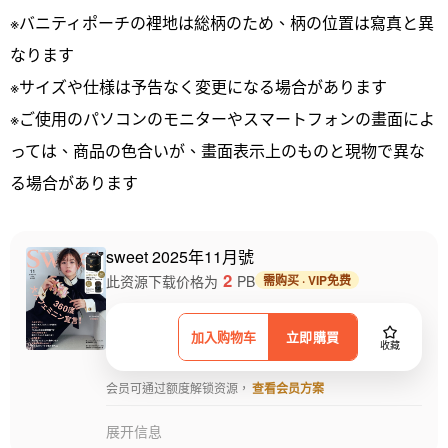
※バニティポーチの裡地は総柄のため、柄の位置は寫真と異
なります
※サイズや仕様は予告なく変更になる場合があります
※ご使用のパソコンのモニターやスマートフォンの畫面によ
っては、商品の色合いが、畫面表示上のものと現物で異な
る場合があります
sweet 2025年11月號
2
此资源下载价格为
PB
需购买 · VIP免费
加入购物车
立即購買
收藏
会员可通过额度解锁资源，
查看会员方案
展开信息