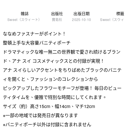
雜誌
出版社
出版日期
標籤
Sweet（スウィート）
寶島社
2025-10-10
Sweet（スウィ
ななめファスナーがポイント！
整頓上手な大容量バニティポーチ
ドラマティックな唯一無二の世界観で愛され続けるブラン
ド、アナ スイ コスメティックスとの付録が実現！
アナ スイらしいアクセントをちりばめたブラックのバニテ
ィを開くと、ファッションのコレクションから
ピックアップしたフラワーモチーフが登場！ 毎日のビュー
ティタイムを、優雅で特別な時間にしてくれます。
サイズ（約）高さ15cm、幅14cm、マチ12cm
※一部の地域では発売日が異なります
※バニティポーチ以外は付録に含まれません