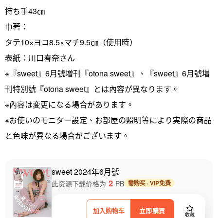
持ち手43㎝
巾著：
タテ10×ヨコ8.5×マチ9.5㎝（使用時）
表紙：川口春奈さん
※『sweet』6月號増刊『otona sweet』、『sweet』6月號増
刊特別號『otona sweet』とは內容が異なります。
※內容は変更になる場合があります。
※お使いのモニター設定、お部屋の照明等により実際の商品
と色味が異なる場合がございます。
sweet 2024年6月號
2
此资源下载价格为
PB
需购买 · VIP免费
加入购物车
立即購買
收藏