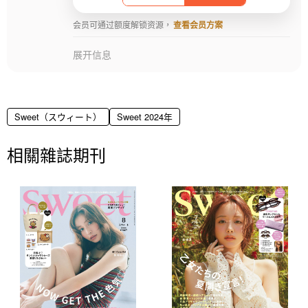
会员可通过额度解锁资源，
查看会员方案
展开信息
Sweet（スウィート）
Sweet 2024年
相關雜誌期刊