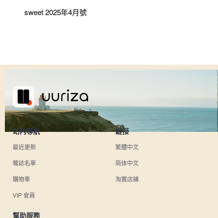
sweet 2025年4月號
站內導航
鏈接
最近更新
繁體中文
雜誌名單
简体中文
購物車
淘寶店鋪
VIP 會員
幫助服務