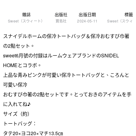
雜誌
出版社
出版日期
標籤
Sweet（スウィート）
寶島社
2024-05-11
Sweet（スウィ
スナイデルホームの保冷トートバッグ＆保冷おむすび巾著
の2點セット。
sweet6月號の付録はルームウェアブランドのSNIDEL
HOMEとコラボ。
上品な青みピンクが可愛い保冷トートバッグと、ころんと
可愛い保冷
おむすび巾著の2點セットです。とっておきのアイテムを手
に入れてね♪
サイズ（約）
トートバッグ：
タテ20×ヨコ20×マチ13.5㎝