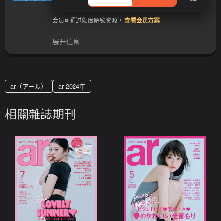
会员可通过额度解锁资源，
查看会员方案
展开信息
ar（アール）
ar 2024年
相關雜誌期刊