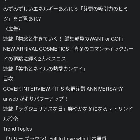
みずみずしいエネルギーあふれる「芽鬱の吸引力のヒミ
ツ」をご覧あれ?
〈広告〉
連載「物慾と生きていく！ 編集部員のWANT or GOT」
NEW ARRIVAL COSMETICS／真冬のロマンティックムー
ドの頂點に輝く2大ベスコス
連載「美術とネイルの熱愛カンケイ」
目次
COVER INTERVIEW／IT’S 永野芽鬱 ANNIVERSARY
ar web がよりパワーアップ！
連載「ラグジュリアスな日」鮮やかな冬になる × トリンド
ル玲奈
Trend Topics
【リリー ブラウン】Fall in Love with 山本舞香