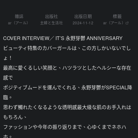
雜誌
出版社
出版日期
標籤
ar（アール）
主婦と生活社
2024-11-12
ar（アール）
COVER INTERVIEW／ IT’S 永野芽鬱 ANNIVERSARY
ビューティ特集のカバーガールは、この方しかいないでし
ょ！
最高に愛くるしい笑顔と、ハツラツとしたヘルシーな存在
感で
ポジティブムードを運んでくれる、永野芽鬱がSPECIAL降
臨。
思わず觸れたくなるような透明感最大級な肌のお手入れは
もちろん、
ファッションや今年の振り返りまで、心ゆくまでネホハ
ホ。