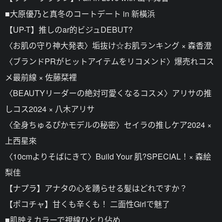
■大原優乃と真冬のコートデート in 新橫浜
【UP-T】推しのar的ビジュDEBUT?
〈お肌の守り神大発表〉垢抜け☆お肌ランキング × 森香澄
〈ブランドPRがヒットアイテムをリコメンド〉爆売れコス
メ最前線 × 佐藤栞裡
〈BEAUTYリーダーの絶対可愛くなるコスメ〉アリサの推
しコス2024 × 八木アリサ
〈全身ちゅるぴかモデルの秘密〉セイラの推しケア2024 ×
上西星來
〈10cmよりそばにきて〉Build Your 肌?SPECIAL！× 森絵
梨佳
【ナプラ】アナタの心を踴らせる髪はどれですか？
【ポコチャ】甘くも辛くも！ 二面性Girlで魅了
■肌映えカラーで視線ひとり佔め