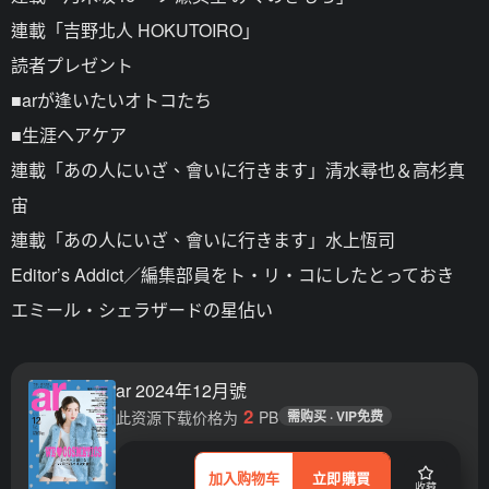
連載「吉野北人 HOKUTOIRO」
読者プレゼント
■arが逢いたいオトコたち
■生涯ヘアケア
連載「あの人にいざ、會いに行きます」清水尋也＆高杉真
宙
連載「あの人にいざ、會いに行きます」水上恆司
Editor’s Addict／編集部員をト・リ・コにしたとっておき
エミール・シェラザードの星佔い
ar 2024年12月號
2
此资源下载价格为
PB
需购买 · VIP免费
加入购物车
立即購買
收藏