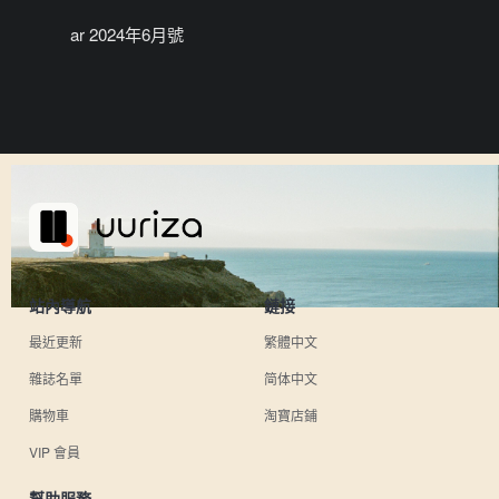
ar 2024年6月號
站內導航
鏈接
最近更新
繁體中文
雜誌名單
简体中文
購物車
淘寶店鋪
VIP 會員
幫助服務