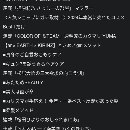
連載「指原莉乃 さっしーの部屋」 マフラー
〈人気ショップにガチ取材！〉2024年本當に売れたコスメ
Best 1だけ
連載「COLOR OF ＆TEAM」透明感のカタマリ YUMA
【ar × EARTH × KIRINZ】ときめきgirlメソッド
■真冬のご自愛おこもりケア
■キュン?を誘う香るヘアケア
連載「松居大悟の三大欲求の向こう側」
■あたためBEAUTY
■美人は歯が命
■カリスマが手応え！ 今年、一番ベスト反響があった髪
■柔髪メソッド
連載「桜田ひよりのおしゃれまにあ」
連載「乃木坂46 一ノ瀬美空 みくのきもち」