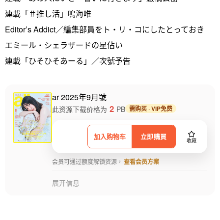
連載「＃推し活」鳴海唯
Editor’s Addict／編集部員をト・リ・コにしたとっておき
エミール・シェラザードの星佔い
連載「ひそひそあーる」／次號予告
ar 2025年9月號
2
此资源下载价格为
PB
需购买 · VIP免费
加入购物车
立即購買
收藏
会员可通过额度解锁资源，
查看会员方案
展开信息