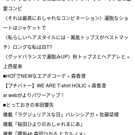
愛コンビ
〈それは最高におしゃれなコンビネーション〉灑脫なショ
ートはジャケットで
〈私らしいヘアスタイルには、萬能トップスがベストマッ
チ〉ロングな私は白T?
〈グッドバランスで灑脫みUP〉秋トップスとヘアアレと ×
上西星來
■HOTでNEWなエアポコーデ × 森香澄
【プチバトー】WE ARE T-shirt HOLIC × 森香澄
ar webがよりパワーアップ！
■とっておきの本田響矢
連載「ラグジュリアスな日」バレンシアガ × 佐藤栞裡
連載「桜田ひよりのおしゃれまにあ」
連載「櫻坂46 森田ひかる ヒカルノメ」