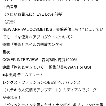
上西星來
〈メロいお目元に〉EYE Love 前髪
〈広告〉
NEW ARRIVAL COSMETICS／髪偏差値上昇↑↑ピュアでい
てモードな優秀ヘアプロダクトについて?
連載「美術とネイルの熱愛カンケイ」
目次
COVER INTERVIEW／吉岡裡帆 純度1000％
連載「物慾と生きていく！ 編集部員のWANT or GOT」
■本田翼 デニムエリート
レングス × ファッションのBESTヘアバランス
〈ムテキの人気柄でアップデート〉ミディアムでボーダー
が盛れる！
〈パツッとラインを際立たせてナンボ?〉ボブ × ワンピの最