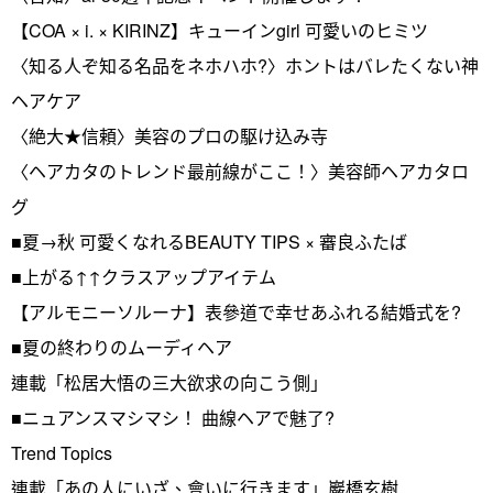
【COA × i. × KIRINZ】キューインgirl 可愛いのヒミツ
〈知る人ぞ知る名品をネホハホ?〉ホントはバレたくない神
ヘアケア
〈絶大★信頼〉美容のプロの駆け込み寺
〈ヘアカタのトレンド最前線がここ！〉美容師ヘアカタロ
グ
■夏→秋 可愛くなれるBEAUTY TIPS × 審良ふたば
■上がる↑↑クラスアップアイテム
【アルモニーソルーナ】表參道で幸せあふれる結婚式を?
■夏の終わりのムーディヘア
連載「松居大悟の三大欲求の向こう側」
■ニュアンスマシマシ！ 曲線ヘアで魅了?
Trend Topics
連載「あの人にいざ、會いに行きます」巖橋玄樹