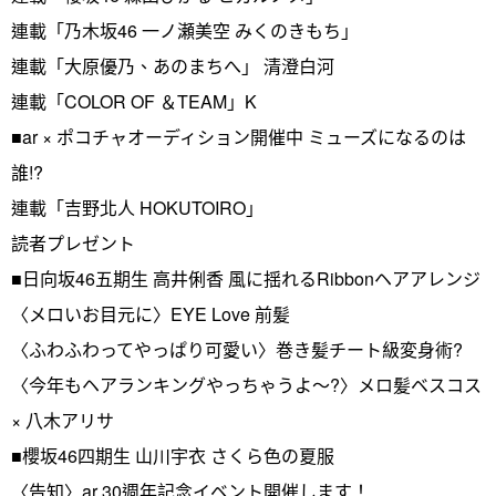
連載「乃木坂46 一ノ瀬美空 みくのきもち」
連載「大原優乃、あのまちへ」 清澄白河
連載「COLOR OF ＆TEAM」K
■ar × ポコチャオーディション開催中 ミューズになるのは
誰!?
連載「吉野北人 HOKUTOIRO」
読者プレゼント
■日向坂46五期生 高井俐香 風に揺れるRibbonヘアアレンジ
〈メロいお目元に〉EYE Love 前髪
〈ふわふわってやっぱり可愛い〉巻き髪チート級変身術?
〈今年もヘアランキングやっちゃうよ～?〉メロ髪ベスコス
× 八木アリサ
■櫻坂46四期生 山川宇衣 さくら色の夏服
〈告知〉ar 30週年記念イベント開催します！