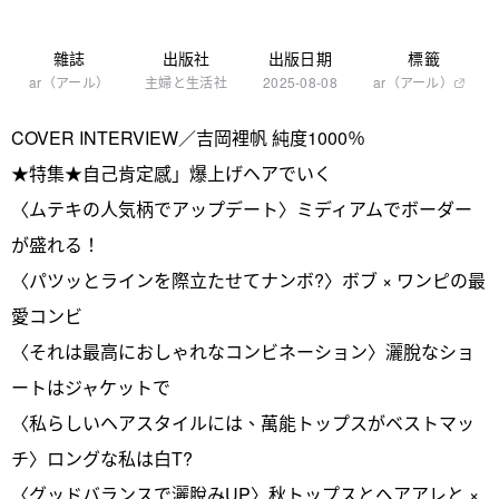
雜誌
出版社
出版日期
標籤
ar（アール）
主婦と生活社
2025-08-08
ar（アール）
COVER INTERVIEW／吉岡裡帆 純度1000％
★特集★自己肯定感」爆上げヘアでいく
〈ムテキの人気柄でアップデート〉ミディアムでボーダー
が盛れる！
〈パツッとラインを際立たせてナンボ?〉ボブ × ワンピの最
愛コンビ
〈それは最高におしゃれなコンビネーション〉灑脫なショ
ートはジャケットで
〈私らしいヘアスタイルには、萬能トップスがベストマッ
チ〉ロングな私は白T?
〈グッドバランスで灑脫みUP〉秋トップスとヘアアレと ×