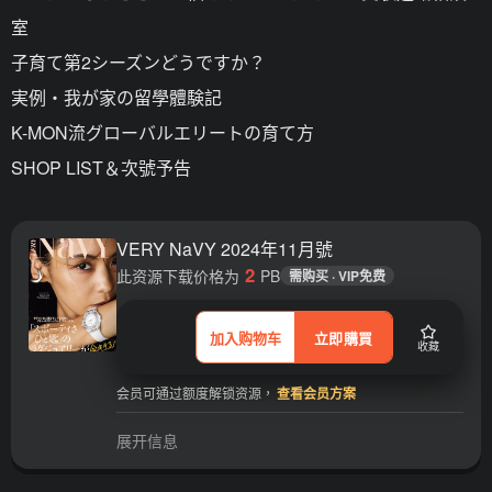
室
子育て第2シーズンどうですか？
実例・我が家の留學體験記
K-MON流グローバルエリートの育て方
SHOP LIST＆次號予告
VERY NaVY 2024年11月號
2
此资源下载价格为
PB
需购买 · VIP免费
加入购物车
立即購買
收藏
会员可通过额度解锁资源，
查看会员方案
展开信息