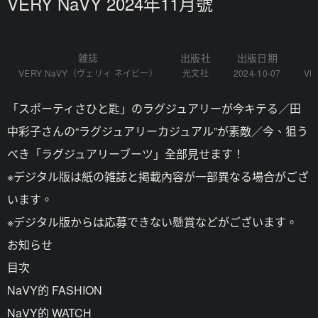
VERY NaVY 2024年11月號
雜誌
出版社
出版日期
VERY NaVY（ヴェリィ ネイビー）
光文社
2024-10-07
VE
「スポーティさひと匙」のラグジュアリーが今キテる／田
中彩子さんの“ラグジュアリーカジュアル”が素敵／今、狙う
べき「ラグジュアリーブーツ」全部見せます！
※デジタル版は紙の雑誌と掲載內容が一部異なる場合がござ
います。
※デジタル版からは応募できない懸賞などがございます。
お知らせ
目次
NaVY的 FASHION
NaVY的 WATCH