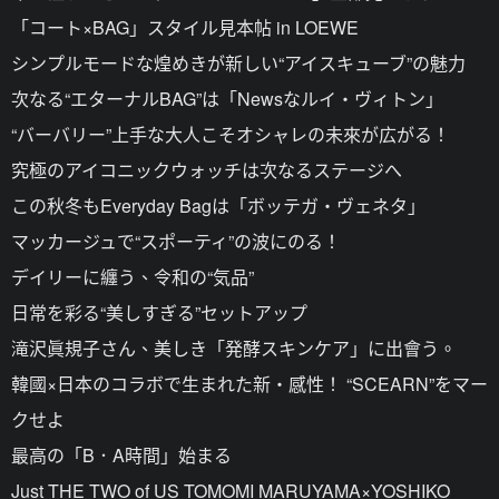
「コート×BAG」スタイル見本帖 in LOEWE
シンプルモードな煌めきが新しい“アイスキューブ”の魅力
次なる“エターナルBAG”は「Newsなルイ・ヴィトン」
“バーバリー”上手な大人こそオシャレの未來が広がる！
究極のアイコニックウォッチは次なるステージへ
この秋冬もEveryday Bagは「ボッテガ・ヴェネタ」
マッカージュで“スポーティ”の波にのる！
デイリーに纏う、令和の“気品”
日常を彩る“美しすぎる”セットアップ
滝沢眞規子さん、美しき「発酵スキンケア」に出會う。
韓國×日本のコラボで生まれた新・感性！ “SCEARN”をマー
クせよ
最高の「B．A時間」始まる
Just THE TWO of US TOMOMI MARUYAMA×YOSHIKO