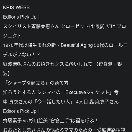
KRIS-WEBB
Editor’s Pick Up！
スタイリスト斉藤美恵さん クローゼットは“最愛”だけ プロ
ジェクト
1970年代以降生まれの新・Beautiful Aging 50代のロールモ
デルがいない！？
野波麻帆さんのお招きセンスに酔いしれて 【夜食処・野
波】
「シャープな顔立ち」の育て方
知ろうとする人 シンマイの「Executiveジャケット」考
申 真衣さんの「今、話したい人」 4人目 轟 麻衣子さん
Editor’s Pick Up！
齊藤素子 vs 杉山絵美 “會食上手”は福を呼ぶ！
おおたとしまささんの悩めるママのための、受験進路相談