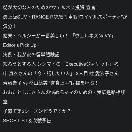
朝が大切な人のための“ウェルネス投資”宣言
最上級SUV・RANGE ROVER 車も“ロイヤルスポーティ”が
気分！
結果、ヘルシーが一番美しい！ 「ウェルネスNaVY」
Editor’s Pick Up！
実例・我が家の留學體験記
知ろうとする人 シンマイの「Executiveジャケット」考
申 真衣さんの「今、話したい人」 3人目 辻 愛沙子さん
齊藤素子 vs 杉山絵美 “會食上手”は福を呼ぶ！
おおたとしまささんの悩めるママのための、受験進路相談
室
子育て第2シーズンどうですか？
SHOP LIST＆次號予告