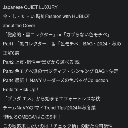
Japanese QUIET LUXURY
今・し・た・い 時計Fashion with HUBLOT
about the Cover
「徹底的・黒コレクター」or「カブらない色モチベ」
Part1 「黒コレクター」＆「色モチベ」BAG、2024・秋の
正解8選
Part2 上質×個性＝“黒だから遊べる”説
Part3 色モチベ派の“ポジティブ・シンキング”BAG、決定
Part4 最新！ NaVYリーダーズの色バッグCollection
Editor’s Pick Up！
「プラダ エメ」から始まるエフォートレスな秋
チームNaVYの“マイTrend Tips”2024年秋冬編
“魅せるOMEGA”はこの5本！
この秋追求したいのは「チェック柄」の新たな可能性