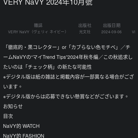
VERY NaVY 2024年10月號
雜誌
出版社
出版日期
VERY NaVY（ヴェリィ ネイビー）
光文社
2024-09-06
VE
「徹底的・黒コレクター」or「カブらない色モチベ」／チ
ームNaVYの“マイTrend Tips”2024年秋冬編／この秋追求し
たいのは「チェック柄」の新たな可能性
※デジタル版は紙の雑誌と掲載內容が一部異なる場合がござ
います。
※デジタル版からは応募できない懸賞などがございます。
お知らせ
目次
NaVY的 WATCH
NaVY的 FASHION