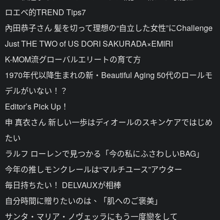
ロエベ的TREND Tips7
內田恭子さん 髪を切って理想の“自立した女性”にChallenge
Just THE TWO of US DORI SAKURADA×EMIRI
K-MOM流グローバルエリートの育て方
1970年代以降生まれの新・Beautiful Aging 50代のロールモ
デルがいない！？
Editor’s Pick Up！
申 真衣さん 新しい一歩はディオールのスキンケアではじめ
たい
ラルフ ローレンで見つかる「今の私にふさわしいBAG」
今年の推しモンクレールは“マルチユース”アウター
毎日持ちたい！ DELVAUXが相棒
自分時間に贈りたいのは、「肌へのご褒美」
サンタ・マリア・ノヴェッラにもう一度戀をして