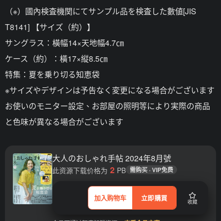
（※）國內検査機関にてサンプル品を検査した數値[JIS
T8141] 【サイズ（約）】
サングラス：橫幅14×天地幅4.7㎝
ケース（約）：橫17×縦8.5㎝
特集：夏を乗り切る知恵袋
※サイズやデザインは予告なく変更になる場合がございます
お使いのモニター設定、お部屋の照明等により実際の商品
と色味が異なる場合がございます
大人のおしゃれ手帖 2024年8月號
2
此资源下载价格为
PB
需购买 · VIP免费
加入购物车
立即購買
收藏