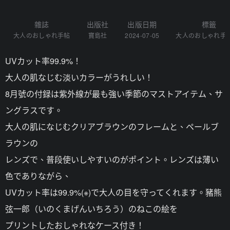
雜誌
出版社
出版日期
標籤
大人のおしゃれ手帖
寶島社
2024-07-05
大人のおしゃれ手
UVカット率99.9%！
大人の肌なじむ淡いカラーがうれしい！
8月號の付録は紫外線が最も強い季節のマストアイテム、サ
ングラスです。
大人の肌になじむクリアブラウンのフレームと、ペールブ
ラウンの
レンズで、普段使いしやすいのがポイント。レンズは薄い
色でありながら、
UVカット率は99.9%(※)で大人の目を守ってくれます。豬熊
弦一郎（いのくまげんいちろう）のねこの絵を
プリントしたおしゃれなケース付き！