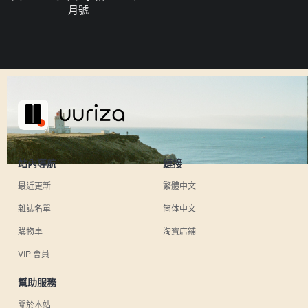
月號
站內導航
鏈接
最近更新
繁體中文
雜誌名單
简体中文
購物車
淘寶店鋪
VIP 會員
幫助服務
關於本站