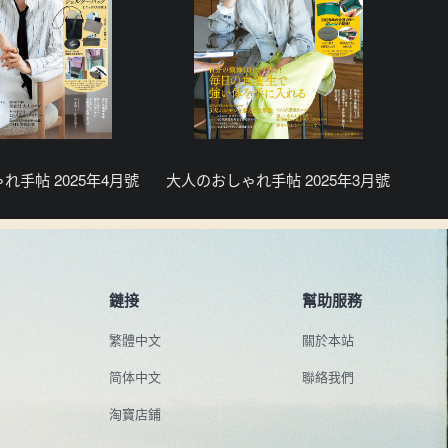
れ手帖 2025年4月號
大人のおしゃれ手帖 2025年3月號
鏈接
幫助服務
繁體中文
關於本站
简体中文
聯絡我們
淘寶店鋪