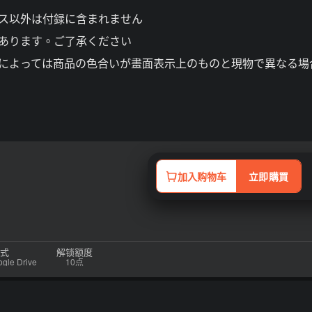
ース以外は付録に含まれません
あります。ご了承ください
面によっては商品の色合いが畫面表示上のものと現物で異なる場
加入购物车
立即購買
式
解锁额度
e Drive
10点