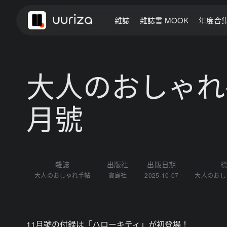
雜誌
雜誌書 MOOK
年度合
大人のおしゃれ手
月號
雜誌
出版社
出版日期
大人のおしゃれ手帖
寶島社
2025-10-07
大人のおし
11月號の付録は「ハローキティ」が初登場！