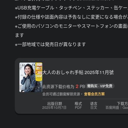
※USB充電ケーブル、タッチペン、ステッカー、缶ケ
※付録の仕様や誌面內容は予告なしに変更になる場合が
※ご使用のパソコンのモニターやスマートフォンの畫
ます
※一部地域では発売日が異なります
大人のおしゃれ手帖 2025年11月號
2
此资源下载价格为
PB
需购买 · VIP免费
会员可通过额度解锁资源，
查看会员方案
出版日期
格式
语言
下载方
2025年10月7日
PDF
日文
百度网盘｜Googl