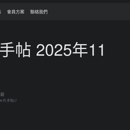
集
會員方案
聯絡我們
帖 2025年11
標籤
ゃれ手帖