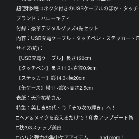
超便利3種コネクタ付きのUSBケーブルのほか、タッ
ブランド：ハローキティ
付録：豪華デジタルグッズ4點セット
內容：USB充電ケーブル、タッチペン、ステッカー、
サイズ(約)：
【USB充電ケーブル】長さ120cm
【タッチペン】長さ11.3×直徑0.9cm
【ステッカー】縦14.3×橫20cm
【缶ケース】橫11×縦8×高さ2.5cm
表紙：天海祐希さん
特集：美しき50代、今「その次の輝き」へ！
□ヘア＆メイクを変えるだけで！印象アップデート術
□秋の3ステップ美白
□ハリと弾力の集中ケアアイテム ……and more！