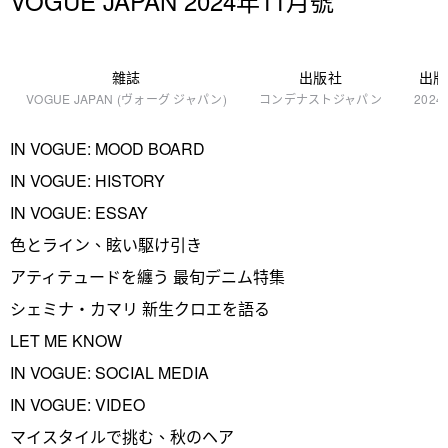
VOGUE JAPAN 2024年11月號
雜誌
出版社
出版
VOGUE JAPAN (ヴォーグ ジャパン)
コンデナストジャパン
2024-
IN VOGUE: MOOD BOARD
IN VOGUE: HISTORY
IN VOGUE: ESSAY
色とライン、眩い駆け引き
アティテュードを纏う 最旬デニム特集
シェミナ・カマリ 新生クロエを語る
LET ME KNOW
IN VOGUE: SOCIAL MEDIA
IN VOGUE: VIDEO
マイスタイルで挑む、秋のヘア