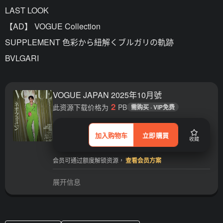
LAST LOOK
【AD】 VOGUE Collection
SUPPLEMENT 色彩から紐解くブルガリの軌跡
BVLGARI
VOGUE JAPAN 2025年10月號
2
此资源下载价格为
PB
需购买 · VIP免费
加入购物车
立即購買
收藏
会员可通过额度解锁资源，
查看会员方案
展开信息