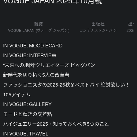
VOGUE JAPAN 2025年10月號
雜誌
出版社
出版
VOGUE JAPAN (ヴォーグ ジャパン)
コンデナストジャパン
2025-
IN VOGUE: MOOD BOARD
IN VOGUE: INTERVIEW
“未來への地図”クリエイターズ ビッグバン
新時代を切り拓く5人の改革者
ファッショニスタの2025-26秋冬ベストバイ 絶対欲しい！
105アイテム
IN VOGUE: GALLERY
モードと輝きの交差點
ハイジュエリー2025、知っておくべき5つのこと
IN VOGUE: TRAVEL