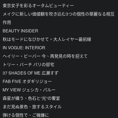
東京女子を彩るオータムビューティー
メイクに新しい価値観を吹き込む3つの個性の華麗なる相互
作用
BEAUTY INSIDER
秋はモードになびかせて。大人レイヤー最前線
IN VOGUE: INTERIOR
ヘイリー・ビーバー 今、再発見の時を迎えて
トリー・バーチ パリの邸宅
37 SHADES OF ME 広瀬すず
FAB FIVE オダギリジョー
MY VIEW ジェシカ・パルー
森星が纏う、色石と“光”の饗宴
まだ見ぬ景色、旅するスタイル
弾ける個性で、ご機嫌に