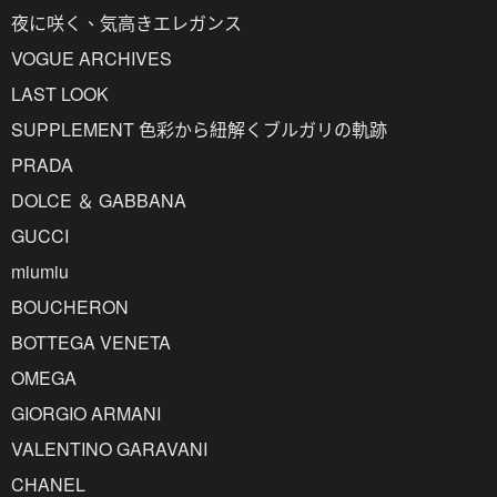
夜に咲く、気高きエレガンス
VOGUE ARCHIVES
LAST LOOK
SUPPLEMENT 色彩から紐解くブルガリの軌跡
PRADA
DOLCE ＆ GABBANA
GUCCI
miumiu
BOUCHERON
BOTTEGA VENETA
OMEGA
GIORGIO ARMANI
VALENTINO GARAVANI
CHANEL