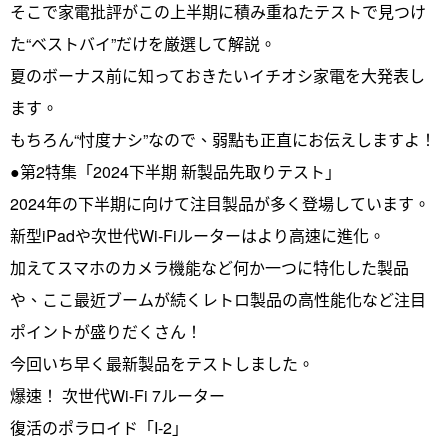
そこで家電批評がこの上半期に積み重ねたテストで見つけ
た“ベストバイ”だけを厳選して解説。
夏のボーナス前に知っておきたいイチオシ家電を大発表し
ます。
もちろん“忖度ナシ”なので、弱點も正直にお伝えしますよ！
●第2特集「2024下半期 新製品先取りテスト」
2024年の下半期に向けて注目製品が多く登場しています。
新型iPadや次世代Wi-Fiルーターはより高速に進化。
加えてスマホのカメラ機能など何か一つに特化した製品
や、ここ最近ブームが続くレトロ製品の高性能化など注目
ポイントが盛りだくさん！
今回いち早く最新製品をテストしました。
爆速！ 次世代Wi-Fi 7ルーター
復活のポラロイド「I-2」