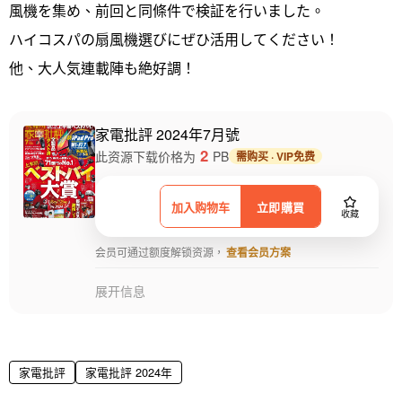
風機を集め、前回と同條件で検証を行いました。
ハイコスパの扇風機選びにぜひ活用してください！
他、大人気連載陣も絶好調！
家電批評 2024年7月號
2
此资源下载价格为
PB
需购买 · VIP免费
加入购物车
立即購買
收藏
会员可通过额度解锁资源，
查看会员方案
展开信息
家電批評
家電批評 2024年