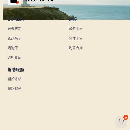
站內導航
鏈接
最近更新
繁體中文
雜誌名單
简体中文
購物車
淘寶店鋪
VIP 會員
幫助服務
關於本站
聯絡我們
0