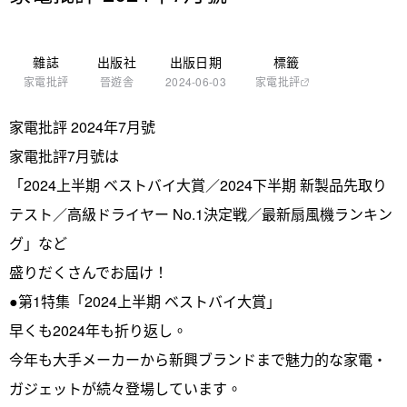
雜誌
出版社
出版日期
標籤
家電批評
晉遊舎
2024-06-03
家電批評
家電批評 2024年7月號
家電批評7月號は
「2024上半期 ベストバイ大賞／2024下半期 新製品先取り
テスト／高級ドライヤー No.1決定戦／最新扇風機ランキン
グ」など
盛りだくさんでお屆け！
●第1特集「2024上半期 ベストバイ大賞」
早くも2024年も折り返し。
今年も大手メーカーから新興ブランドまで魅力的な家電・
ガジェットが続々登場しています。