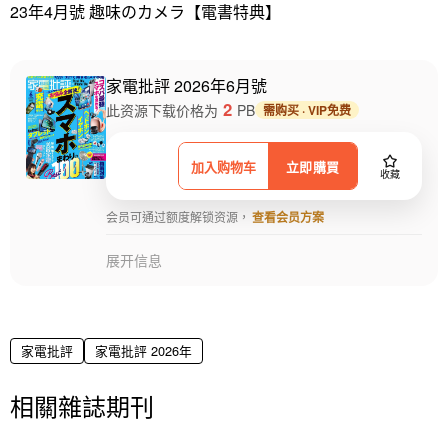
23年4月號 趣味のカメラ【電書特典】
家電批評 2026年6月號
2
此资源下载价格为
PB
需购买 · VIP免费
加入购物车
立即購買
收藏
会员可通过额度解锁资源，
查看会员方案
展开信息
家電批評
家電批評 2026年
相關雜誌期刊