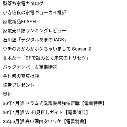
型落ち家電カタログ
小寺信良の家電ギョーカイ批評
家電新品FLASH
家電売れ筋ランキングレビュー
石川溫「デジタルあまのJACK」
ウチのおかんがボケちゃいまして Season 2
冬木糸一「SFで読みとく未來のトリセツ」
バックナンバー＆定期購読
金村修の寫真批評
読者プレゼント
奧付
26年1月號 ドラム式洗濯機最強決定戦【電書特典】
26年1月號 Wi-Fi見直しガイド【電書特典】
25年5月號 高い理由安いワケ【電書特典】