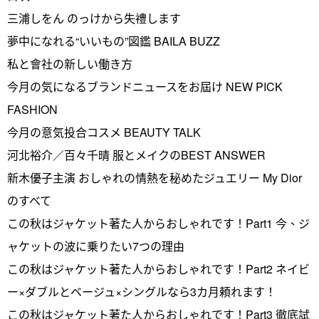
三浦しをん のっけから失禮します
夢中になれる“いいもの”図鑑 BAILA BUZZ
私と會社の新しい働き方
今月の気になるブランドニュースをお屆け NEW PICK
FASHION
今月の意気投合コスメ BEAUTY TALK
河北裕介／百々千晴 服とメイクのBEST ANSWER
新木優子主演 おしゃれの情熱を秘めたジュエリー My Dior
のすべて
この秋はジャケット著た人からおしゃれです！Part1 今、ジ
ャケットの波に乗りたい7つの理由
この秋はジャケット著た人からおしゃれです！Part2 ネイビ
ー×ダブルとベージュ×シングルなら3カ月頼れます！
この秋はジャケット著た人からおしゃれです！Part3 徹底試