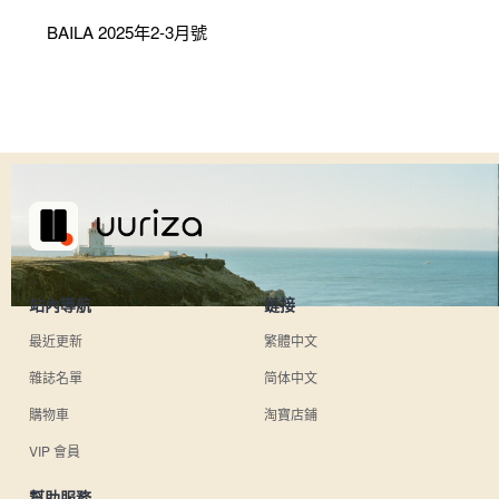
BAILA 2025年2-3月號
站內導航
鏈接
最近更新
繁體中文
雜誌名單
简体中文
購物車
淘寶店鋪
VIP 會員
幫助服務