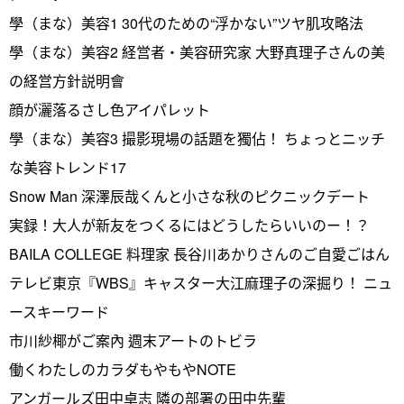
學（まな）美容1 30代のための“浮かない”ツヤ肌攻略法
學（まな）美容2 経営者・美容研究家 大野真理子さんの美
の経営方針説明會
顔が灑落るさし色アイパレット
學（まな）美容3 撮影現場の話題を獨佔！ ちょっとニッチ
な美容トレンド17
Snow Man 深澤辰哉くんと小さな秋のピクニックデート
実録！大人が新友をつくるにはどうしたらいいのー！？
BAILA COLLEGE 料理家 長谷川あかりさんのご自愛ごはん
テレビ東京『WBS』キャスター大江麻理子の深掘り！ ニュ
ースキーワード
市川紗椰がご案內 週末アートのトビラ
働くわたしのカラダもやもやNOTE
アンガールズ田中卓志 隣の部署の田中先輩