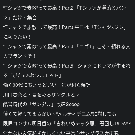
“Tシャツで素敵”って最高！Part2 「Tシャツが灑落るパン
ツ」だけ、集合！
“Tシャツで素敵”って最高！Part3 平日は「Tシャツ×ジレ」
に頼りたい！
“Tシャツで素敵”って最高！Part4 「ロゴT」こそ、頼れる大
人ブランドで！
“Tシャツで素敵”って最高！Part5 Tシャツにドラマが生まれ
る「ぴた×ふわシルエット」
働く30代にちょうどいい「気が利く時計」
川口春奈と、夏を彩るサンダルと。
酷暑時代の「サンダル」最速Scoop！
薄くて軽くて柔らかい、“メルティデニム”に戀してる！
限界コンサル明日香の「きれいめテック服」著回し15DAYS
浮かない＆気恥ずかしくない平常心サングラス大研究