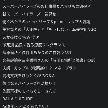
スーパーバイラーズのお仕事服＆ハマりものSNAP
新スーパーバイラーズ一気見せ！
働く私たちのa．m．リップ＆p．m．リップ大會議
美容賢者の「大正解」と「もうしない」de美容BINGO
あか抜ける“赤み”ケア
予定別 品良く香る涼感フレグランス
指原莉乃と長谷川あかりのご自愛ラジオ
文芸評論家三宅香帆さんの「時間と場所と読書」の話
夫婦・カップルの戦略的！？ マネープラン
高橋文哉をひもとく25のQ＆A
気になるバイラーズを深掘り！
佐藤栞裡のもぐもぐしーさんぽ
BAILA CULTURE
Artをもっと深く感じたい！