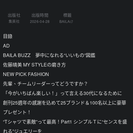
出版社
出版時間
標籤
集英社
2026-04-28
BAILA
目錄
AD
BAILA BUZZ 夢中になれる“いいもの”図鑑
佐藤晴美 MY STYLEの磨き方
NEW PICK FASHION
先輩、チームリーダーってどうですか？
「今がいちばん楽しい！」って言える30代になるために
創刊25週年の感謝を込めて25ブランド＆100名以上に豪華
プレゼント！
“Tシャツで素敵”って最高！Part1 シンプルＴに“センスを盛
れる”ジュエリーを