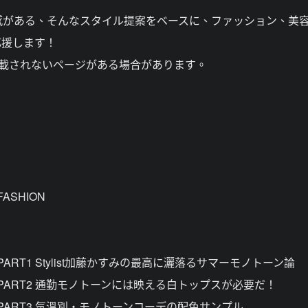
感がある、そんなスタイル提案をベースに、ファッション、美
応援します！
掲載されないページがある場合があります。
ASHION
RT1 Stylist加藤かすみの最高に灑落るサマーモノトーン論
PART2 通勤モノトーンには映える白トップスが必要だ！
PART3 気溫別・モノトーンコーデの配色サンプル