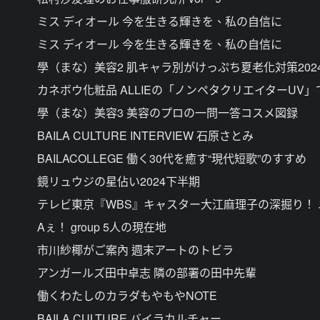
ミス ディオール 今を生きる輝きを、私の自信に
ミス ディオール 今を生きる輝きを、私の自信に
學（まな）美容2 肌キャラ別がけっぷち夏老化対策202
カネボウ化粧品 ALLIEの「ノンペタクリエイターUV
學（まな）美容3 美容のプロの一問一答コスメ図録
BAILA CULTURE INTERVIEW 石原さとみ
BAILACOLLEGE 働く30代を癒す“現代短歌”のすすめ
鏡リュウジの星佔い2024下半期
テレビ東京『WBS』キャスター大江麻理子の深掘り！
Aぇ！ group 5人の現在地
市川紗椰がご案內 週末アートのトビラ
アンガールズ田中卓志 隣の部署の田中先輩
働くわたしのカラダもやもやNOTE
BAILA CULTURE バイラカルチャー