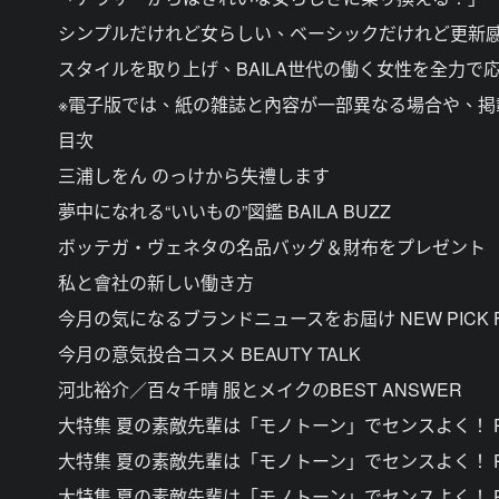
シンプルだけれど女らしい、ベーシックだけれど更新
スタイルを取り上げ、BAILA世代の働く女性を全力で
※電子版では、紙の雑誌と內容が一部異なる場合や、
目次
三浦しをん のっけから失禮します
夢中になれる“いいもの”図鑑 BAILA BUZZ
ボッテガ・ヴェネタの名品バッグ＆財布をプレゼント
私と會社の新しい働き方
今月の気になるブランドニュースをお屆け NEW PICK F
今月の意気投合コスメ BEAUTY TALK
河北裕介／百々千晴 服とメイクのBEST ANSWER
大特集 夏の素敵先輩は「モノトーン」でセンスよく！ PA
大特集 夏の素敵先輩は「モノトーン」でセンスよく！ 
大特集 夏の素敵先輩は「モノトーン」でセンスよく！ 