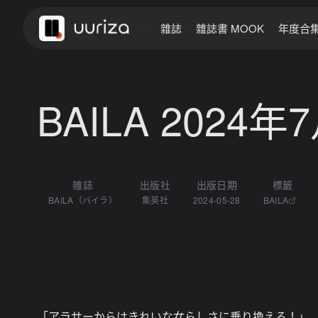
雜誌
雜誌書 MOOK
年度合
BAILA 2024年
雜誌
出版社
出版日期
標籤
BAILA（バイラ）
集英社
2024-05-28
BAILA
「アラサーからはきれいな女らしさに乗り換える！」