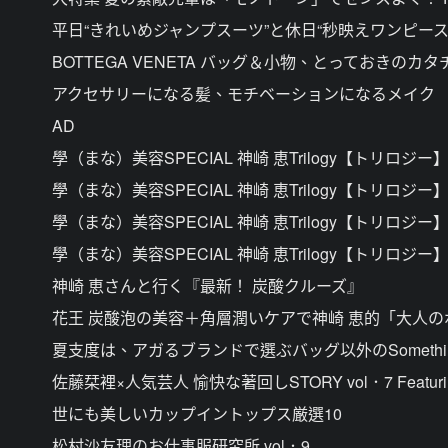
平日“きれいめジャンプスーツ”と休日“秒映えワンピース
BOTTEGA VENETA バッグ＆小物、とっておきのカタ
アクセサリーになる髪、モチベーションになるメイク
AD
學（まな）美容SPECIAL 神崎 恵Trilogy【トリロジー
學（まな）美容SPECIAL 神崎 恵Trilogy【トリ
學（まな）美容SPECIAL 神崎 恵Trilogy【トリ
學（まな）美容SPECIAL 神崎 恵Trilogy【トリロジ
神崎 恵さんと行く『最新！ 炭酸クルーズ』
花王 炭酸泡の美容＋角層潤いケアで神崎 恵的「大人
夏支度は、アガるブランドで選ぶバッグ以外のSomethi
佐藤栞裡×人気芸人 愉快な著回しSTORY vol．7 Featur
世にも美しいカップイントップス厳選10
松村沙友理のお仕事服研究所 vol．9