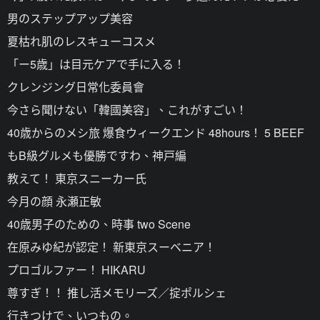
男のステップアップ美容
夏枯れ肌のレスキューコスメ
「ー5歳」は目元ケアで手に入る！
クレンジング日常化委員會
今さら聞けない「韓國美容」、これがすごい！
40歳からのメシ旅 爆食ウィークエンド 48hours！ 5 BEEF
もB級グルメも優勝ですわ、神戸編
教えて！ 東京スニーカー氏
今月の顔 永瀬正敏
40歳男子のための、時事 two Scene
在原みゆ紀が認定！ 新東京スーベニア！
プロゴルファー！ HIKARU
尊すぎ！！ 推し活メモリーズ／掟ポルシェ
行きつけで、いつもの。