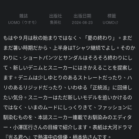
雜誌
出版社
出版日期
標籤
UOMO（ウオモ）
集英社
2024-08-23
UOMO
もはや９月は秋の始まりではなく、「夏の終わり」。まだ
まだ暑い時期だから、上半身はTシャツ継続でよし。そのか
わりに、ショートパンツとサンダルはそろそろ終わりにし
て、新しいデニムとスニーカーにはきかえることを提案し
ます。デニムは少しゆとりのあるストレートだったり、ハ
リのあるリジッドだったり、いわゆる「正統派」に回帰し
たい気分。スニーカーはただ新しいモデルを追いかけるの
ではなく、いまのムードにしっくりきて、ファッションに
馴染むものを、本誌スニーカー連載でお馴染みのエディタ
ー・小澤匡行さんの目線で紹介します。表紙は大河ドラマ
『光る君へ』で熱演中の俳優・柄本佑さんです。