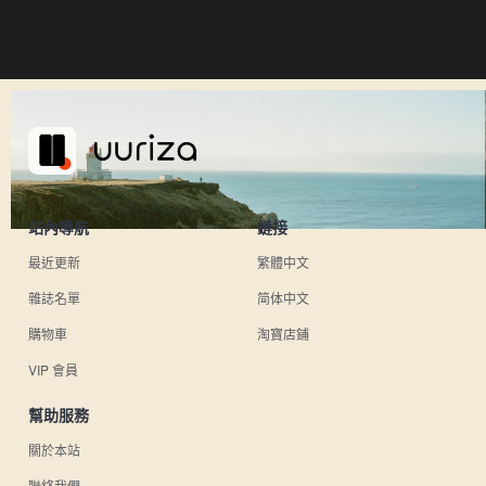
站內導航
鏈接
最近更新
繁體中文
雜誌名單
简体中文
購物車
淘寶店鋪
VIP 會員
幫助服務
關於本站
聯絡我們