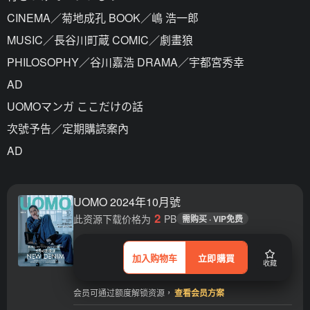
CINEMA／菊地成孔 BOOK／嶋 浩一郎
MUSIC／長谷川町蔵 COMIC／劇畫狼
PHILOSOPHY／谷川嘉浩 DRAMA／宇都宮秀幸
AD
UOMOマンガ ここだけの話
次號予告／定期購読案內
AD
UOMO 2024年10月號
2
此资源下载价格为
PB
需购买 · VIP免费
加入购物车
立即購買
收藏
会员可通过额度解锁资源，
查看会员方案