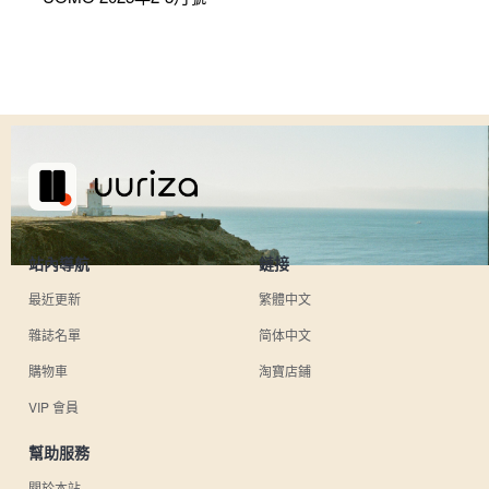
站內導航
鏈接
最近更新
繁體中文
雜誌名單
简体中文
購物車
淘寶店鋪
VIP 會員
幫助服務
關於本站