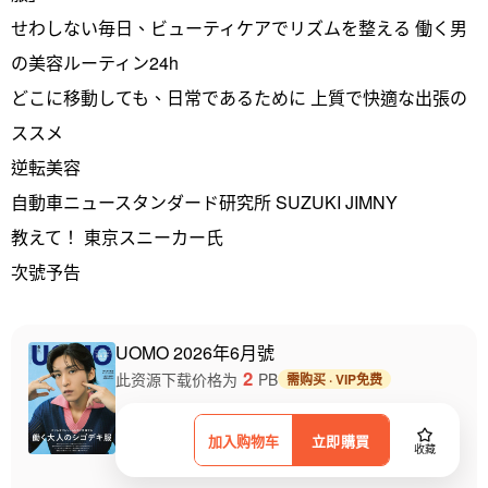
せわしない毎日、ビューティケアでリズムを整える 働く男
の美容ルーティン24h
どこに移動しても、日常であるために 上質で快適な出張の
ススメ
逆転美容
自動車ニュースタンダード研究所 SUZUKI JIMNY
教えて！ 東京スニーカー氏
次號予告
UOMO 2026年6月號
2
此资源下载价格为
PB
需购买 · VIP免费
加入购物车
立即購買
收藏