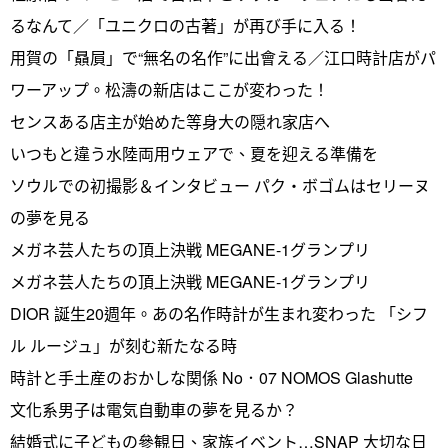
るなんて／「ユニクロの古著」が再び手に入る！
用賀の「贔屓」で“無名の名作”に出會える／江口時計店がパ
ワーアップ。松濤の新店はここが変わった！
センスある店主が始めた等身大の隠れ家店へ
いつもと違う水陸両用ウェアで、夏を迎える準備を
ソウルでの初撮影＆インタビュー パク・ボゴムはセリーヌ
の夢を見る
メガネ芸人たちの頂上決戦 MEGANE-1グランプリ
メガネ芸人たちの頂上決戦 MEGANE-1グランプリ
DIOR 誕生20週年。あの名作時計が生まれ変わった 「シフ
ル ルージュ」が刻む新たなる時
時計と手土産のおかしな関係 No．07 NOMOS Glashutte
文化系男子は電気自動車の夢を見るか？
結婚式に子どもの參観日、家族イベント…SNAP 大切な日