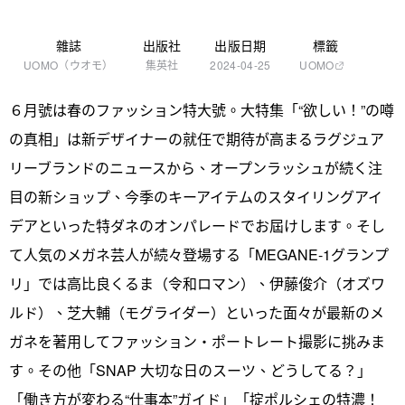
雜誌
出版社
出版日期
標籤
UOMO（ウオモ）
集英社
2024-04-25
UOMO
６月號は春のファッション特大號。大特集「“欲しい！”の噂
の真相」は新デザイナーの就任で期待が高まるラグジュア
リーブランドのニュースから、オープンラッシュが続く注
目の新ショップ、今季のキーアイテムのスタイリングアイ
デアといった特ダネのオンパレードでお屆けします。そし
て人気のメガネ芸人が続々登場する「MEGANE-1グランプ
リ」では高比良くるま（令和ロマン）、伊藤俊介（オズワ
ルド）、芝大輔（モグライダー）といった面々が最新のメ
ガネを著用してファッション・ポートレート撮影に挑みま
す。その他「SNAP 大切な日のスーツ、どうしてる？」
「働き方が変わる“仕事本”ガイド」「掟ポルシェの特濃！