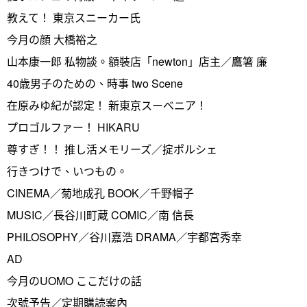
教えて！ 東京スニーカー氏
今月の顔 大橋裕之
山本康一郎 私物談。額裝店「newton」店主／鷹箸 廉
40歳男子のための、時事 two Scene
在原みゆ紀が認定！ 新東京スーベニア！
プロゴルファー！ HIKARU
尊すぎ！！ 推し活メモリーズ／掟ポルシェ
行きつけで、いつもの。
CINEMA／菊地成孔 BOOK／千野帽子
MUSIC／長谷川町蔵 COMIC／南 信長
PHILOSOPHY／谷川嘉浩 DRAMA／宇都宮秀幸
AD
今月のUOMO ここだけの話
次號予告／定期購読案內