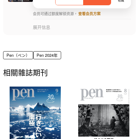
收藏
会员可通过额度解锁资源，
查看会员方案
展开信息
Pen（ペン）
Pen 2024年
相關雜誌期刊