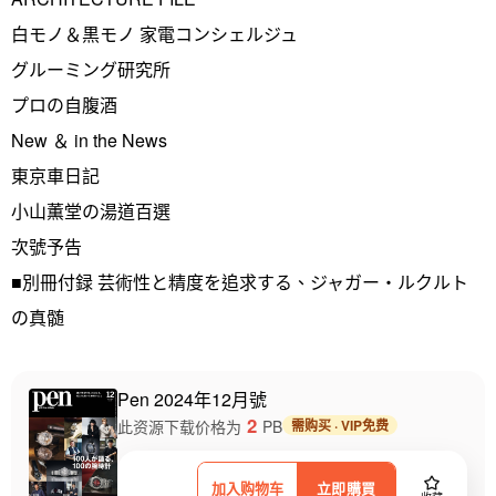
白モノ＆黒モノ 家電コンシェルジュ
グルーミング研究所
プロの自腹酒
New ＆ in the News
東京車日記
小山薫堂の湯道百選
次號予告
■別冊付録 芸術性と精度を追求する、ジャガー・ルクルト
の真髄
Pen 2024年12月號
2
此资源下载价格为
PB
需购买 · VIP免费
加入购物车
立即購買