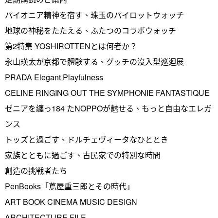
パイオニア精神を宿す、珠玉のパイロットウォッチ
地球の神秘をたたえる、ふたつのコラボウォッチ
第2特集 YOSHIROTTENとは何者か？
永山瑛太が京都で體験する、グッチの沒入型巡迴展
PRADA Elegant Playfulness
CELINE RINGING OUT THE SYMPHONIE FANTASTIQUE
ゼニアを纏っ184 たNOPPOが魅せる、もっと自由なエレガ
ンス
トッズと過ごす、ドルチェヴィータなひととき
家族とともに過ごす、古民家での特別な時間
創造の挑戦者たち
PenBooks「蔦屋重三郎とその時代」
ART BOOK CINEMA MUSIC DESIGN
ARCHITECTURE FILE