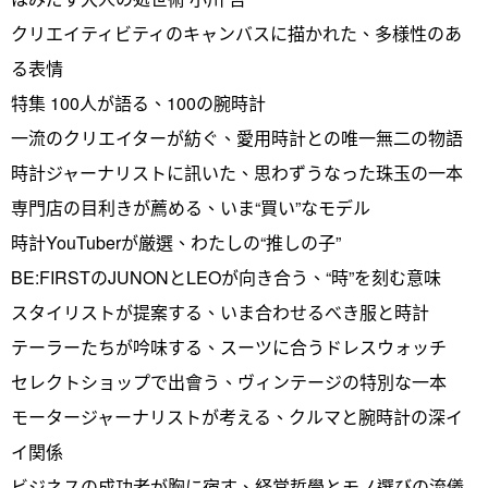
クリエイティビティのキャンバスに描かれた、多様性のあ
る表情
特集 100人が語る、100の腕時計
一流のクリエイターが紡ぐ、愛用時計との唯一無二の物語
時計ジャーナリストに訊いた、思わずうなった珠玉の一本
専門店の目利きが薦める、いま“買い”なモデル
時計YouTuberが厳選、わたしの“推しの子”
BE:FIRSTのJUNONとLEOが向き合う、“時”を刻む意味
スタイリストが提案する、いま合わせるべき服と時計
テーラーたちが吟味する、スーツに合うドレスウォッチ
セレクトショップで出會う、ヴィンテージの特別な一本
モータージャーナリストが考える、クルマと腕時計の深イ
イ関係
ビジネスの成功者が胸に宿す、経営哲學とモノ選びの流儀