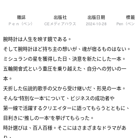
雜誌
出版社
出版日期
標籤
Ｐｅｎ（ペン）
CEメディアハウス
2024-10-28
Pen（ペン
腕時計は人生を映す鏡である。
そして腕時計ほど持ち主の想いが、魂が宿るものはない。
ミシュランの星を獲得した日、決意を新たにした一本。
五輪開會式という重圧を乗り越えた、自分への労いの一
本。
夭折した伝説的歌手の父から受け継いだ、形見の一本。
そんな“特別な一本”について、ビジネスの成功者や
第一線で活躍するクリエイターに語ってもらうとともに、
目利きに“推しの一本”を挙げてもらった。
時計選びは、百人百様。そこにはさまざまなドラマがあ
り、