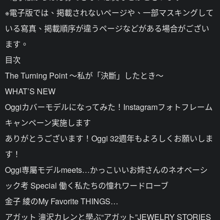
※電子版では、掲載されないページや、一部マスキングして
いる寫真、掲載順序が違うページなどがある場合がござい
ます。
目次
The Turning Point ～私が「決斷」したとき～
WHAT’S NEW
Oggiカバーモデルになってみた！Instagramフォトフレーム
キャンペーン実施します
ありがとうございます！Oggi 32週年もよろしくお願いしま
す！
Oggi専屬モデルmeets…かっこいいお姉さんのネオベーシ
ック考 Special 働く私たちの憧れワードローブ
金子 綾のMy Favorite THINGS…
アガット 滝沢カレンと學ぶ“アガット”JEWELRY STORIES