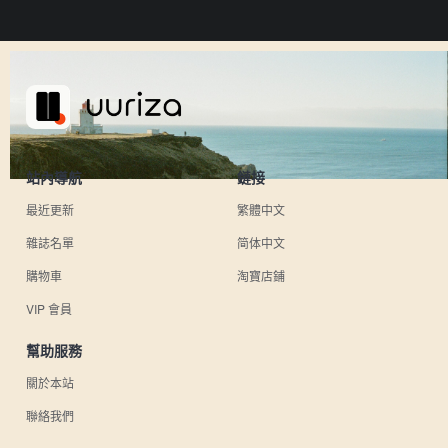
站內導航
鏈接
最近更新
繁體中文
雜誌名單
简体中文
購物車
淘寶店鋪
VIP 會員
幫助服務
關於本站
聯絡我們