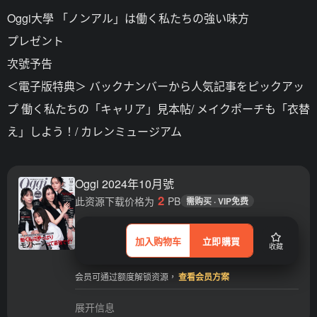
Oggi大學 「ノンアル」は働く私たちの強い味方
プレゼント
次號予告
＜電子版特典＞ バックナンバーから人気記事をピックアッ
プ 働く私たちの「キャリア」見本帖/ メイクポーチも「衣替
え」しよう！/ カレンミュージアム
Oggi 2024年10月號
2
此资源下载价格为
PB
需购买 · VIP免费
加入购物车
立即購買
收藏
会员可通过额度解锁资源，
查看会员方案
展开信息