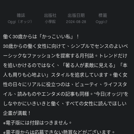
雜誌
出版社
出版日期
標籤
Oggi（オッジ）
小學館
2024-08-28
Oggi
働く30歳からは「かっこいい私」！
30歳からの働く女性に向けて、シンプルでセンスのよいベ
ーシックなファッションを提案する月刊誌。トレンドだけ
を追いかけるのではなく、「著る人が素敵に見える」「本
人も周りも心地よい」スタイルを追求しています。働く女
性の日々にリアルに役立つのは、ビューティ、ライフスタ
イル、読みものやエンタメの記事も同様。“今日(オッジ)”を
しなやかにいきいきと働く、すべての女性に読んでほしい
企畫が満載！
※電子版には付録はつきません。
※電子版からは応募できない懸賞などがございます。