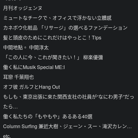
月刊オッジェンヌ
ミュートなチークで、オフィスで浮かない立體感
カネボウ化粧品 「リサージ」の選べるファンデーション
髪と頭皮のためにこれだけはやっとこ！Tips
中間地點。 中間淳太
「この人に今、これが聞きたい！」 柳楽優彌
働く私にMusik Special ME:I
耳戀 千葉翔也
オフ彼 ガルフとHang Out
もしも、東京出張に來た関西支社の社員が“なにわ男子”だっ
たら…
働く私たちの「もやもや」あるある40選
Column Surfing 兼近大樹、ジェーン・スー、滝沢カレン…
etc.