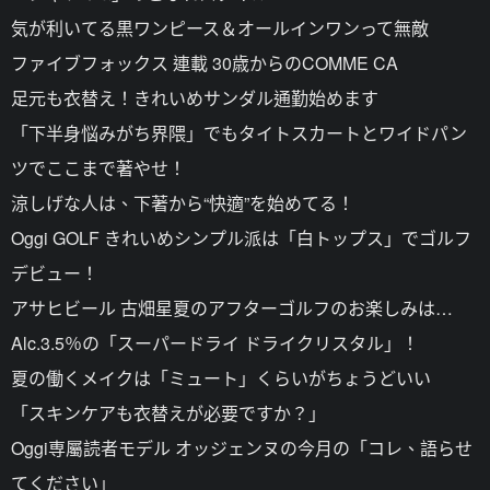
気が利いてる黒ワンピース＆オールインワンって無敵
ファイブフォックス 連載 30歳からのCOMME CA
足元も衣替え！きれいめサンダル通勤始めます
「下半身悩みがち界隈」でもタイトスカートとワイドパン
ツでここまで著やせ！
涼しげな人は、下著から“快適”を始めてる！
Oggi GOLF きれいめシンプル派は「白トップス」でゴルフ
デビュー！
アサヒビール 古畑星夏のアフターゴルフのお楽しみは…
Alc.3.5％の「スーパードライ ドライクリスタル」！
夏の働くメイクは「ミュート」くらいがちょうどいい
「スキンケアも衣替えが必要ですか？」
Oggi専屬読者モデル オッジェンヌの今月の「コレ、語らせ
てください」