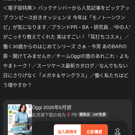
＜電子版特典＞ バックナンバーから人気記事をピックアッ
プ ワンピース好きオッジェンヌ 今年は「モノトーンワン
ピ」が気になります／ブランドPR・BA・研究員…“中の人”
がこっそり教えてくれた 実はすごい！「耳打ちコスメ」／
働く30歳からのはじめてシリーズ さぁ、今宵 あのBARの
扉、開けてみませんか／チームOggiの旅のあれこれ、よも
やまトーク！／スーツケース最新カタログ／なんでもない
日にさりげなく「メガネ＆サングラス」／働く私たちはど
う増やすか？
Oggi 2026年6月號
2
此资源下载价格为
PB
需购买 · VIP免费
加入购物车
立即購買
收藏