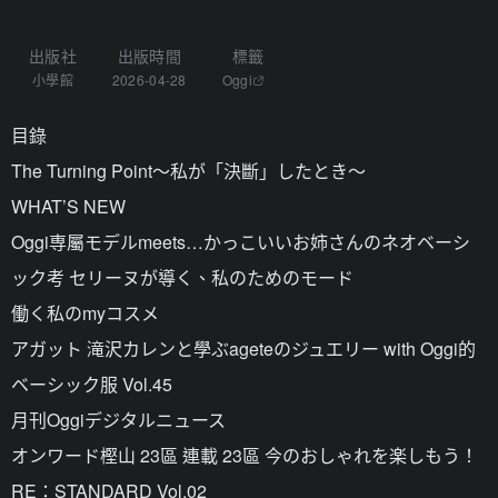
出版社
出版時間
標籤
小學館
2026-04-28
Oggi
目錄
The Turning Point～私が「決斷」したとき～
WHAT’S NEW
Oggi専屬モデルmeets…かっこいいお姉さんのネオベーシ
ック考 セリーヌが導く、私のためのモード
働く私のmyコスメ
アガット 滝沢カレンと學ぶageteのジュエリー with Oggi的
ベーシック服 Vol.45
月刊Oggiデジタルニュース
オンワード樫山 23區 連載 23區 今のおしゃれを楽しもう！
RE：STANDARD Vol.02