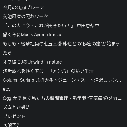
今月のOggiブレーン
菊池風磨の照れワーク
「この人に今、これが聞きたい！」 戸田恵梨香
働く私にMusik Ayumu Imazu
もしも、後輩社員の七五三掛 龍也との“秘密の戀”が始まっ
たら…
オフ彼 EJのUnwind in nature
決斷疲れを軽くする！「メンパ」のいい生活
Column Surfing 兼近大樹、ジェーン・スー、滝沢カレン…
etc.
Oggi大學 働く私たちの體調管理・新常識 “天気痛”のメカニ
ズムと対処法
プレゼント
次號予告