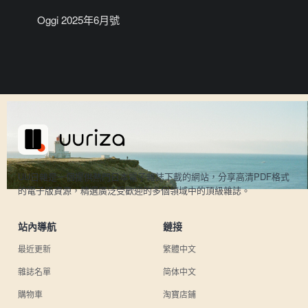
Oggi 2025年6月號
UU日雜是一個提供熱門日本電子雜誌下載的網站，分享高清PDF格式
的電子版資源，精選廣泛受歡迎的多個領域中的頂級雜誌。
站內導航
鏈接
最近更新
繁體中文
雜誌名單
简体中文
購物車
淘寶店鋪