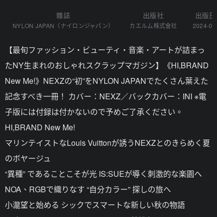
雜誌
出版社
出版日
NYLON JAPAN（ナイロンジャパン）
カエルム株式會社
2024-06
【最旬ファッション・ビューティ・音楽・アートが詰まっ
たNY生まれのおしゃれスクラップマガジン】《HI,BRAND
New Me!》NEXZの“初”をNYLON JAPANでたくさん葉えた
記念すべき一冊！ カバー：NEXZ／バックカバー：INI ※電
子版には付録は付かないので予めご了承ください。
HI,BRAND New Me!
マリンテイストなLouis Vuittonが誘うNEXZとのきらめく夏
のボヤージュ
“異種” であることこそが光 IS:SUEが導く刺激的な楽園へ
NOA、RGBで織りなす “自分カラー” 探しの旅へ
小瀧望と始める シックでスマートな新しい秋の物語