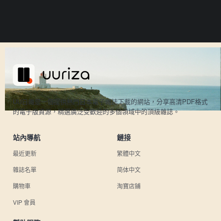
UU日雜是一個提供熱門日本電子雜誌下載的網站，分享高清PDF格式
的電子版資源，精選廣泛受歡迎的多個領域中的頂級雜誌。
站內導航
鏈接
最近更新
繁體中文
雜誌名單
简体中文
購物車
淘寶店鋪
VIP 會員