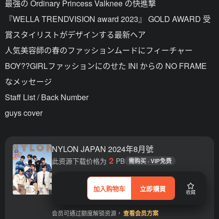
最強の Ordinary Princess Valknee の快進撃
『WELLA TRENDVISION award 2023』 GOLD AWARD 受
賞スタイリストがデザインする最新ヘア
人気美容師の春のファッションムードにフィーチャー
BOY??GIRLファッションにのせた INI からの NO FRAME
なメッセージ
Staff List / Back Number
guys cover
NYLON JAPAN 2024年8月號
2
此资源下载价格为
PB
需购买 · VIP免费
加入购物车
立即購買
收藏
会员可通过额度解锁资源，
查看会员方案