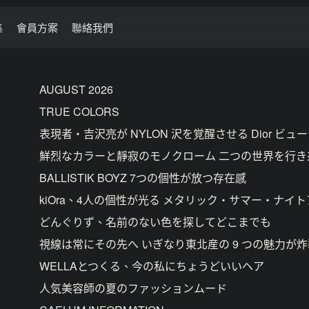
集
會員方案
聯絡我們
AUGUST 2026
TRUE COLORS
表現者・吉沢亮が NYLON 沢を覚醒させる Dior ビュ
鮮烈なカラーと靜寂のモノクローム 二つの世界を行
BALLISTIK BOYZ 7つの個性が放つ存在感
kiOra、4人の個性が光る メタリック・サマー・ナイ
どんぐりず、名前のない色を探してどこまでも
視線は常にその先へ いぎなり東北産の 9 つの魅力が炸
WELLAとつくる、今の私にちょうどいいヘア
人気美容師の夏のファッションムード