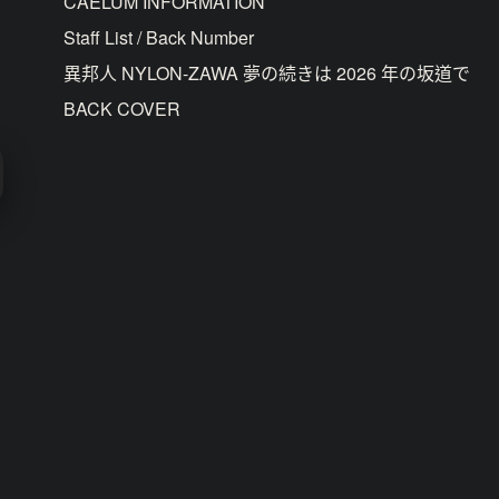
CAELUM INFORMATION
Staff List / Back Number
異邦人 NYLON-ZAWA 夢の続きは 2026 年の坂道で
BACK COVER