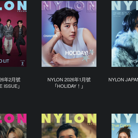
026年2月號
NYLON 2026年1月號
NYLON JAPA
E ISSUE」
「HOLIDAY！」