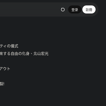
登录
註冊
ーティの儀式
き來する自由の化身、北山宏光
トアウト
裂!