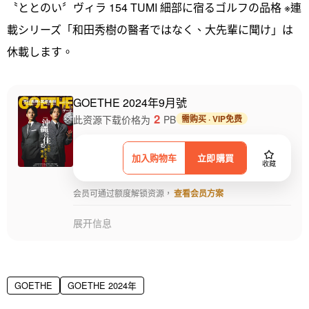
〝ととのい〞ヴィラ 154 TUMI 細部に宿るゴルフの品格 ※連
載シリーズ「和田秀樹の醫者ではなく、大先輩に聞け」は
休載します。
GOETHE 2024年9月號
2
此资源下载价格为
PB
需购买 · VIP免费
加入购物车
立即購買
收藏
会员可通过额度解锁资源，
查看会员方案
展开信息
GOETHE
GOETHE 2024年