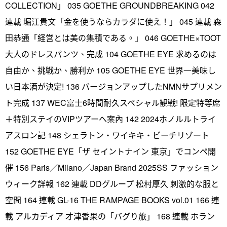
COLLECTION」 035 GOETHE GROUNDBREAKING 042
連載 堀江貴文「金を使うならカラダに使え！」 045 連載 森
田恭通「経営とは美の集積である。」 046 GOETHE×TOOT
大人のドレスパンツ、完成 104 GOETHE EYE 求めるのは
自由か、挑戦か、勝利か 105 GOETHE EYE 世界一美味し
い日本酒が決定! 136 バージョンアップしたNMNサプリメン
ト完成 137 WEC富士6時間耐久スペシャル観戦! 限定特等席
＋特別ステイのVIPツアーへ案內 142 2024ホノルルトライ
アスロン記 148 シェラトン・ワイキキ・ビーチリゾート
152 GOETHE EYE「ザ セイントナイン 東京」でコンペ開
催 156 Paris／Milano／Japan Brand 2025SS ファッション
ウィーク詳報 162 連載 DDグループ 松村厚久 刺激的な服と
空間 164 連載 GL-16 THE RAMPAGE BOOKS vol.01 166 連
載 アルカディア 才津香果の「バグり旅」 168 連載 ホラン