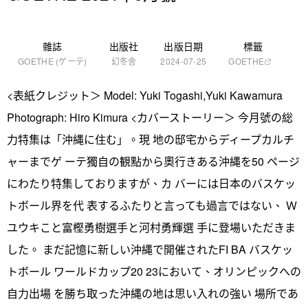
雜誌
出版社
出版日期
標籤
GOETHE (ゲーテ)
幻冬舎
2024-07-25
GOETHE
<表紙クレジット＞ Model: Yuki Togashi,Yuki Kawamura
Photograph: Hiro Kimura <カバーストーリー＞ 今月號の総
力特集は「沖縄に住む」。現 地の邸宅からディープカルチ
ャーまでゲ ーテ獨自の観點から奧行きある沖縄を50 ページ
にわたり特集しておりますが、カ バーには日本のバスケッ
トボール界を代 表するふたりと言っても過言ではない、 Ｗ
ユウキこと富樫勇樹選手と河村勇輝選 手に登場いただきま
した。 まだ記憶に新しい沖縄で開催されたFI BA バスケッ
トボール ワールドカップ20 23において、オリンピックへの
自力出場 を勝ち取った沖縄の地は思い入れの強い 場所であ