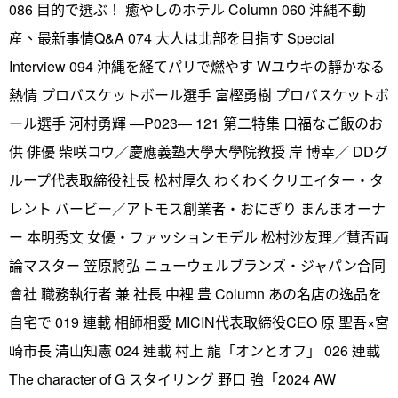
086 目的で選ぶ！ 癒やしのホテル Column 060 沖縄不動
産、最新事情Q&A 074 大人は北部を目指す Special
Interview 094 沖縄を経てパリで燃やす Ｗユウキの靜かなる
熱情 プロバスケットボール選手 富樫勇樹 プロバスケットボ
ール選手 河村勇輝 ―P023― 121 第二特集 口福なご飯のお
供 俳優 柴咲コウ／慶應義塾大學大學院教授 岸 博幸／ DDグ
ループ代表取締役社長 松村厚久 わくわくクリエイター・タ
レント バービー／アトモス創業者・おにぎり まんまオーナ
ー 本明秀文 女優・ファッションモデル 松村沙友理／賛否両
論マスター 笠原將弘 ニューウェルブランズ・ジャパン合同
會社 職務執行者 兼 社長 中裡 豊 Column あの名店の逸品を
自宅で 019 連載 相師相愛 MICIN代表取締役CEO 原 聖吾×宮
崎市長 清山知憲 024 連載 村上 龍「オンとオフ」 026 連載
The character of G スタイリング 野口 強「2024 AW