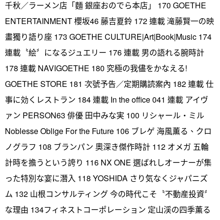
千秋／ラーメン店「麵 銀座おのでら本店」 170 GOETHE
ENTERTAINMENT 櫻坂46 藤吉夏鈴 172 連載 滝藤賢一の映
畫獨り語り座 173 GOETHE CULTURE|Art|Book|Music 174
連載〝絵〞になるジュエリー 176 連載 男の語れる腕時計
178 連載 NAVIGOETHE 180 究極の我儘をかなえる!
GOETHE STORE 181 次號予告／定期購読案內 182 連載 仕
事に効くレストラン 184 連載 In the office 041 連載 アイヴ
ァン PERSON63 俳優 田中みな実 100 リシャール・ミル
Noblesse Oblige For the Future 106 ブレゲ 海風薫る、クロ
ノグラフ 108 ブランパン 奧深き傑作時計 112 オメガ 五輪
計時を擔うという誇り 116 NX ONE 選ばれしオーナーが集
った特別な宴に潛入 118 YOSHIDA さり気なくジャパニズ
ム 132 山根コンサルティング 今の時代こそ〝不動産投資〞
な理由 134フィネストコーポレーション 定山渓の四季薫る