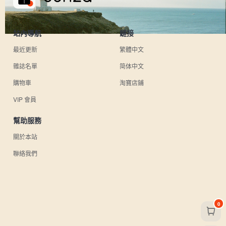
站內導航
鏈接
最近更新
繁體中文
雜誌名單
简体中文
購物車
淘寶店鋪
VIP 會員
幫助服務
關於本站
聯絡我們
0