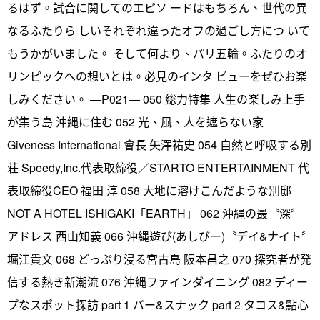
るはず。試合に関してのエピソ ードはもちろん、世代の異
なるふたりら しいそれぞれ違ったオフの過ごし方につ いて
もうかがいました。 そして何より、パリ五輪。ふたりのオ
リンピックへの想いとは。必見のインタ ビューをぜひお楽
しみください。 ―P021― 050 総力特集 人生の楽しみ上手
が集う島 沖縄に住む 052 光、風、人を遮らない家
Giveness International 會長 矢澤祐史 054 自然と呼吸する別
荘 Speedy,Inc.代表取締役／STARTO ENTERTAINMENT 代
表取締役CEO 福田 淳 058 大地に溶けこんだような別邸
NOT A HOTEL ISHIGAKI「EARTH」 062 沖縄の最〝深〞
アドレス 西山知義 066 沖縄遊び(あしびー)〝デイ&ナイト〞
堀江貴文 068 どっぷり浸る宮古島 阪本昌之 070 探究者が発
信する熱き新潮流 076 沖縄ファインダイニング 082 ディー
プなスポット探訪 part 1 バー&スナック part 2 タコス&點心