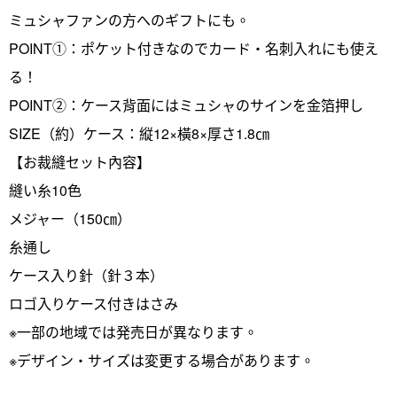
ミュシャファンの方へのギフトにも。
POINT①：ポケット付きなのでカード・名刺入れにも使え
る！
POINT②：ケース背面にはミュシャのサインを金箔押し
SIZE（約）ケース：縦12×橫8×厚さ1.8㎝
【お裁縫セット內容】
縫い糸10色
メジャー（150㎝）
糸通し
ケース入り針（針３本）
ロゴ入りケース付きはさみ
※一部の地域では発売日が異なります。
※デザイン・サイズは変更する場合があります。