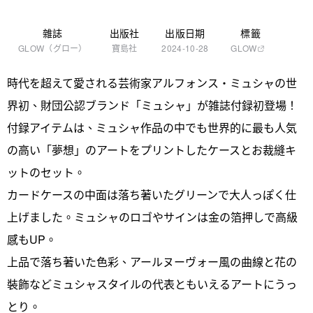
雜誌
出版社
出版日期
標籤
GLOW（グロー）
寶島社
2024-10-28
GLOW
時代を超えて愛される芸術家アルフォンス・ミュシャの世
界初、財団公認ブランド「ミュシャ」が雑誌付録初登場！
付録アイテムは、ミュシャ作品の中でも世界的に最も人気
の高い「夢想」のアートをプリントしたケースとお裁縫キ
ットのセット。
カードケースの中面は落ち著いたグリーンで大人っぽく仕
上げました。ミュシャのロゴやサインは金の箔押しで高級
感もUP。
上品で落ち著いた色彩、アールヌーヴォー風の曲線と花の
裝飾などミュシャスタイルの代表ともいえるアートにうっ
とり。