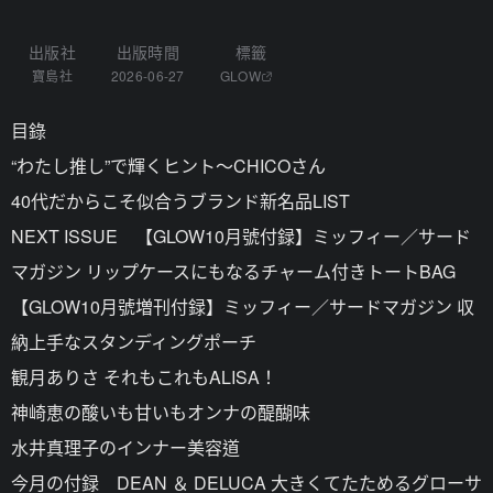
出版社
出版時間
標籤
寶島社
2026-06-27
GLOW
目錄
“わたし推し”で輝くヒント～CHICOさん
40代だからこそ似合うブランド新名品LIST
NEXT ISSUE 【GLOW10月號付録】ミッフィー／サード
マガジン リップケースにもなるチャーム付きトートBAG
【GLOW10月號増刊付録】ミッフィー／サードマガジン 収
納上手なスタンディングポーチ
観月ありさ それもこれもALISA！
神崎恵の酸いも甘いもオンナの醍醐味
水井真理子のインナー美容道
今月の付録 DEAN ＆ DELUCA 大きくてたためるグローサ