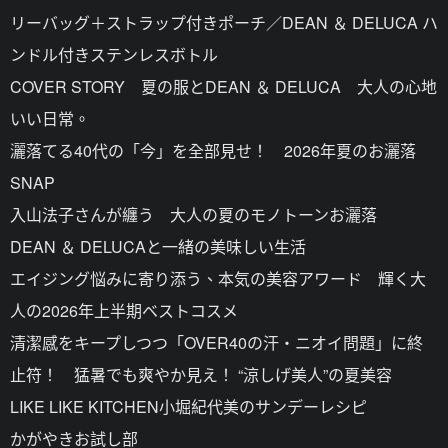
リーバッグ＋ストラップ付きポーチ／DEAN ＆ DELUCA ハ
ンドル付きステンレスボトル
COVER STORY 夏の服とDEAN ＆ DELUCA 大人の心地
いい日常。
灑落てる40代の「今」を全部見せ！ 2026年夏のお灑落
SNAP
入山法子さんが纏う 大人の夏のモノトーンお灑落
DEAN ＆ DELUCAと一緒の美味しい生活
エイジング悩みに寄り添う、本気の美容アワード 輝く大
人の2026年上半期ベストコスメ
清潔感をキープしつつ「OVER40の汗・ニオイ問題」に終
止符！ 猛暑でも爽やか見え！ “涼しげ美人”の夏美容
LIKE LIKE KITCHEN小堀紀代美のサンデーレシピ
かがやきお試し部