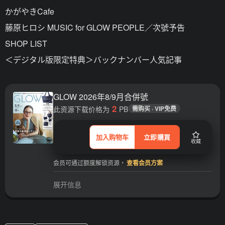
かがやきCafe
藤原ヒロシ MUSIC for GLOW PEOPLE／次號予告
SHOP LIST
＜デジタル版限定特典＞バックナンバー人気記事
GLOW 2026年8/9月合併號
2
此资源下载价格为
PB
需购买 · VIP免费
加入购物车
立即購買
收藏
会员可通过额度解锁资源，
查看会员方案
展开信息