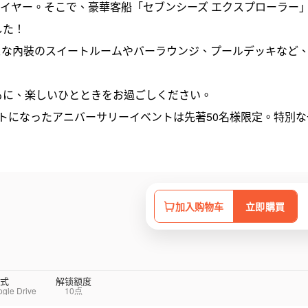
ーサリーイヤー。そこで、豪華客船「セブンシーズ エクスプローラー
した！
スな內裝のスイートルームやバーラウンジ、プールデッキなど
もに、楽しいひとときをお過ごしください。
トになったアニバーサリーイベントは先著50名様限定。特別な
加入购物车
立即購買
式
解锁额度
e Drive
10点