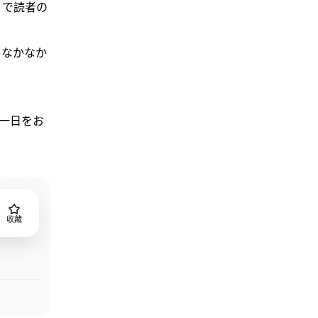
」で読者の
、なかなか
一日をお
收藏