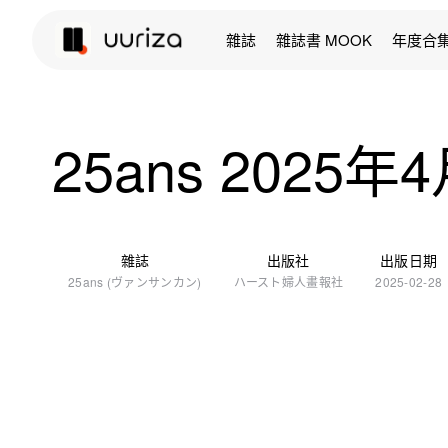
雜誌
雜誌書 MOOK
年度合
25ans 2025年
雜誌
出版社
出版日期
25ans (ヴァンサンカン)
ハースト婦人畫報社
2025-02-28