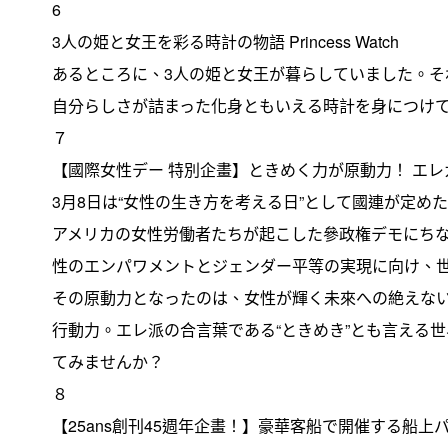
6
3人の姫と女王を彩る時計の物語 Princess Watch
あるところに、3人の姫と女王が暮らしていました。そ
自分らしさが詰まった化身ともいえる時計を身につけ
７
【國際女性デー 特別企畫】ときめく力が原動力！ エ
3月8日は“女性の生き方を考える日”として國連が定め
アメリカの女性労働者たちが起こした參政権デモにちな
性のエンパワメントとジェンダー平等の実現に向け、
その原動力となったのは、女性が輝く未來への絶えな
行動力。エレ派の合言葉である“ときめき”とも言える
てみませんか？
８
【25ans創刊45週年企畫！】豪華客船で開催する船