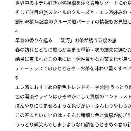
世界中のホテル好きが熱視線を注ぐ最新リゾートに心
そして注目の旅スタイルのクルーズと、エレ派好みの
創刊45週年記念のクルーズ船パーティの情報もお見逃
4
早春の香りを巡る─「駿河」お茶が誘う五感の旅
春の訪れとともに旅心が高まる季節。次の旅先に選び
絶景に恵まれたこの地には、個性豊かなお茶文化が息
ティーテラスでのひとときや、お茶を味わい盡くすペ
5
エレ派におすすめの新色トレンドを一挙公開 うっとり
色の濃淡やラインはひそやかにして質感のコントラス
ぼんやりにじませるような色づかい、ふんわりやわら
この春まといたいのは、そんな繊細な色と質感が紡ぎ出
うっとり微笑んでしまうような旬顔を心ときめく春の