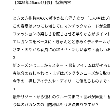
【2025年25ans4月號】 特集內容
1
ときめき指數MAXで軽やかに心浮き立つ 「この春は
この春夏はいつにも増してロマンチックなムードが全
ファッションの楽しさを感じさせる華やかさがポイン
エレガンスをベースに、きゅんとときめくディテールが詰
さあ、爽やかな春風に心躍らせ、新しい季節、新しい
2
新シーズンはここからスタート 最旬アイテムは勢ぞろ
春気分のおしゃれは、まずはバッグやシューズから取
今季の一押しアイテムや、デイリーに使えるものまで、
3
最新リゾートから憧れのクルーズまで。世界が舞臺！ 
今年のバカンスの目的地はもうお決まりですか？