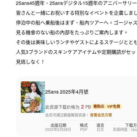
25ans45週年、25ansデジタル15週年のアニバ
皆さんと一緒にお祝いする特別なイベントを企畫しま
停泊中の船へ乗船後はまず、船內ツアーへ。ゴージャ
見る機會のない船の內部をたっぷりご案內します。
その後は美味しいランチやゲストによるステージとと
人気3ブランドのスキンケアアイテムや定期購読がセッ
見逃しなく！
25ans 2025年4月號
2
此资源下载价格为
PB
需购买 · VIP免费
会员可通过额度解锁资源，
查看会员方案
出版日期
格式
语言
下载方
2025年2月28日
PDF
日文
百度网盘｜Googl