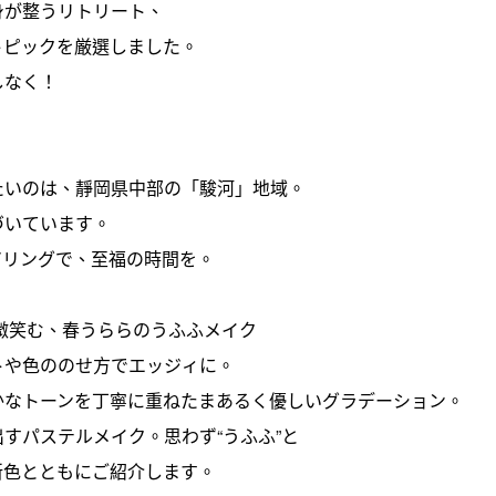
身が整うリトリート、
トピックを厳選しました。
しなく！
たいのは、靜岡県中部の「駿河」地域。
づいています。
アリングで、至福の時間を。
微笑む、春うららのうふふメイク
トや色ののせ方でエッジィに。
かなトーンを丁寧に重ねたまあるく優しいグラデーション。
すパステルメイク。思わず“うふふ”と
新色とともにご紹介します。