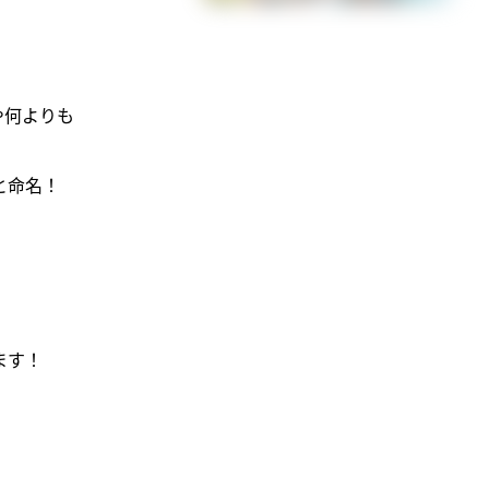
や何よりも
と命名！
ます！