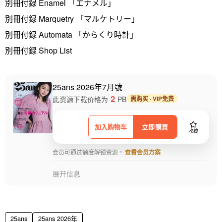
別冊付録 Enamel 「エナメル」
別冊付録 Marquetry 「マルケトリー」
別冊付録 Automata 「からくり時計」
別冊付録 Shop List
25ans 2026年7月號
2
此资源下载价格为
PB
需购买 · VIP免费
加入购物车
立即購買
收藏
会员可通过额度解锁资源，
查看会员方案
展开信息
25ans
25ans 2026年