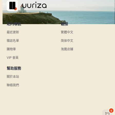
站內導航
鏈接
最近更新
繁體中文
雜誌名單
简体中文
購物車
淘寶店鋪
VIP 會員
幫助服務
關於本站
聯絡我們
0