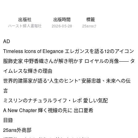
出版社
出版時間
標籤
ハースト婦人畫報社
2026-05-28
25ans
AD
Timeless Icons of Elegance エレガンスを語る12のアイコン
服飾史家 中野香織さんが解き明かす ロイヤルの肖像―― タ
イムレスな輝きの理由
世界的建築家が語る“人生のヒント” 安藤忠雄、未來への伝
言
ミスリンのナチュラルライフ・レポ 愛しい気配
A New Chapter 輝く視線の先に 出口夏希
目錄
25ans外商部