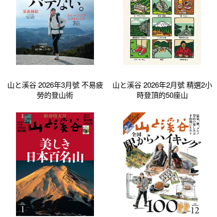
山と溪谷 2026年3月號 不易疲
山と溪谷 2026年2月號 精選2小
勞的登山術
時登頂的50座山