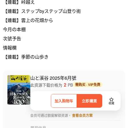
【連載】峠越え
【連載】ステップbyステップ山登り術
【連載】雲上の花畑から
今月の本棚
次號予告
情報欄
【連載】季節の山歩き
山と溪谷 2025年6月號
2
此资源下载价格为
PB
需购买 · VIP免费
加入购物车
立即購買
收藏
会员可通过额度解锁资源，
查看会员方案
展开信息