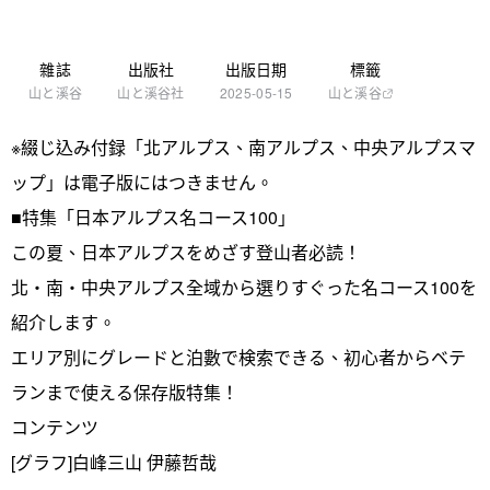
雜誌
出版社
出版日期
標籤
山と溪谷
山と溪谷社
2025-05-15
山と溪谷
※綴じ込み付録「北アルプス、南アルプス、中央アルプスマ
ップ」は電子版にはつきません。
■特集「日本アルプス名コース100」
この夏、日本アルプスをめざす登山者必読！
北・南・中央アルプス全域から選りすぐった名コース100を
紹介します。
エリア別にグレードと泊數で検索できる、初心者からベテ
ランまで使える保存版特集！
コンテンツ
[グラフ]白峰三山 伊藤哲哉