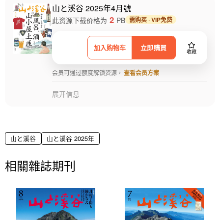
山と溪谷 2025年4月號
2
此资源下载价格为
PB
需购买 · VIP免费
加入购物车
立即購買
收藏
会员可通过额度解锁资源，
查看会员方案
展开信息
山と溪谷
山と溪谷 2025年
相關雜誌期刊