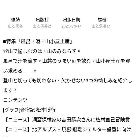
雜誌
出版社
出版日期
標籤
山と溪谷
山と溪谷社
2025-03-14
山と溪谷
■特集「風呂、酒、山小屋土産」
登山で愉しむのは、山のみならず。
風呂で汗を流す。山麓のうまい酒を飲む。山小屋土産を買
い求める――。
登山と切っても切れない、欠かせない3つの愉しみを紹介し
ます。
コンテンツ
[グラフ]合宿記 松本博行
【ニュース】洞窟探検家の吉田勝次さんに植村直己冒険賞
【ニュース】北アルプス・焼嶽 避難シェルター設置に向け