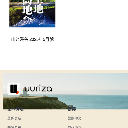
山と溪谷 2025年5月號
站內導航
鏈接
最近更新
繁體中文
雜誌名單
简体中文