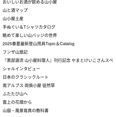
おいしいお酒が飲める山小屋
山と酒マップ
山小屋土産
手ぬぐい＆Tシャツカタログ
眺めて楽しい山バッジの世界
2025春夏最新登山用具Topic＆Catalog
フンザ山旅記
『黒部源流 山小屋料理人』刊行記念 やまとけいこさんスペ
シャルインタビュー
日本のクラシックルート
南アルプス 両俁小屋 徒然草
ふたたび山へ
雲上の花畑から
山嶽・風景寫真の教科書