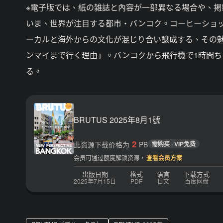
※電子版では、紙の雑誌と內容が一部異なる場合や、
いま、世界が注目する都市・バンコク。コーヒーショ
ーカルと海外からの文化が混じり合い醸成する、その
ンマイまで行く理由」。バンコクから飛行機で1時間
る。
BRUTUS 2025年8月1號
2
此资源下载价格为
PB
需购买 · VIP免费
会员可通过额度解锁资源，
查看会员方案
出版日期
格式
语言
下载方式
2025年7月15日
PDF
日文
百度网盘