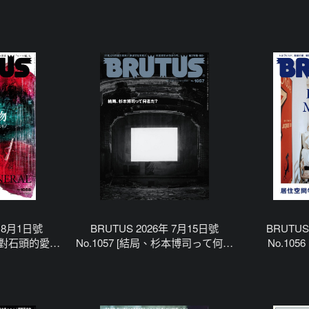
年 8月1日號
BRUTUS 2026年 7月15日號
BRUTUS
物，對石頭的愛各
No.1057 [結局、杉本博司って何者
No.105
。]
だ_]