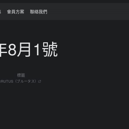
集
會員方案
聯絡我們
5年8月1號
標籤
BRUTUS（ブルータス）