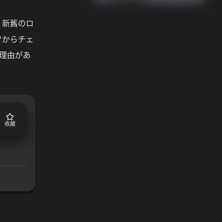
。新舊のロ
クからチェ
理由があ
收藏