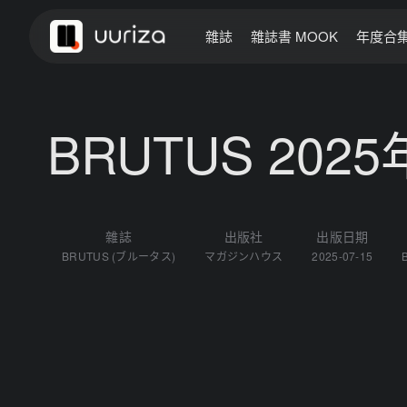
雜誌
雜誌書 MOOK
年度合
BRUTUS 202
雜誌
出版社
出版日期
BRUTUS (ブルータス)
マガジンハウス
2025-07-15