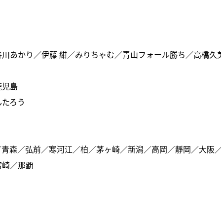
川あかり／伊藤 紺／みりちゃむ／青山フォール勝ち／高橋久
鹿児島
んたろう
 函館／青森／弘前／寒河江／柏／茅ヶ崎／新潟／高岡／靜岡／大阪
宮崎／那覇