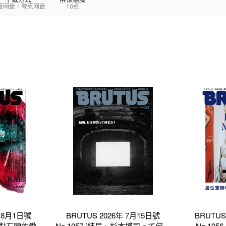
度网盘｜夸克网盘
10点
年 8月1日號
BRUTUS 2026年 7月15日號
BRUTUS
物，對石頭的愛各
No.1057 [結局、杉本博司って何者
No.105