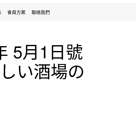
集
會員方案
聯絡我們
6年 5月1日號
おいしい酒場の