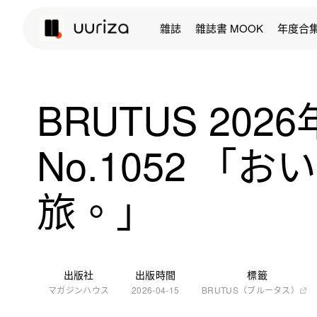
雜誌
雜誌書 MOOK
年度合
BRUTUS 202
No.1052 「
旅。」
出版社
出版時間
標籤
マガジンハウス
2026-04-15
BRUTUS（ブルータス）