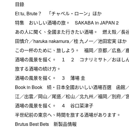
目錄
Et tu, Brute？ 「チャペル・ローン」ほか
特集 おいしい酒場の旅。 SAKABA in JAPAN 2
あの人に聞く、全國また行きたい酒場。 燃え殻／長谷
田慎介／haruka nakamura／桂 九ノ一／池田宏実 ほか
この一杯のために、旅しよう。 福岡／京都／広島／
酒場の風景を描く。 １ ２ コナリミサト／おほし
旅する酒場の続け方。
酒場の風景を描く。 ３ 薄場 圭
Book in Book 続・日本全國おいしい酒場百選
江／出雲／岡山／尾道／松山／北九州／福岡／別府／
酒場の風景を描く。 ４ 谷口菜津子
半世紀前の東京へ、時間を旅する酒場があります。
Brutus Best Bets 新製品情報