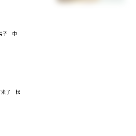
美子 中
／米子 松