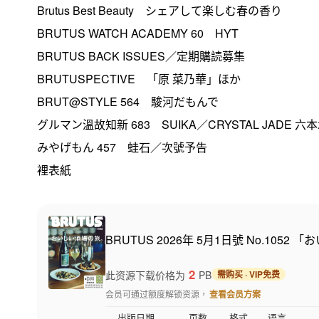
Brutus Best Beauty シェアして楽しむ春の香り
BRUTUS WATCH ACADEMY 60 HYT
BRUTUS BACK ISSUES／定期購読募集
BRUTUSPECTIVE 「原 菜乃華」ほか
BRUT@STYLE 564 駿河だもんで
グルマン溫故知新 683 SUIKA／CRYSTAL JADE 六
みやげもん 457 蛙石／次號予告
裡表紙
BRUTUS 2026年 5月1日號 No.105
2
此资源下载价格为
PB
需购买 · VIP免费
会员可通过额度解锁资源，
查看会员方案
出版日期
页数
格式
语言