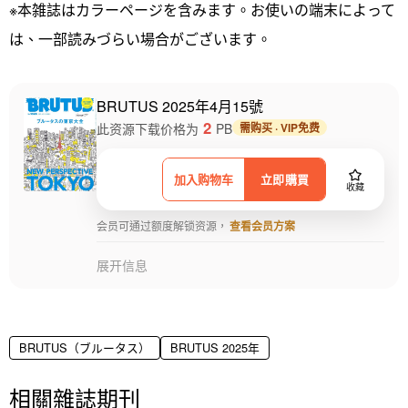
※本雑誌はカラーページを含みます。お使いの端末によって
は、一部読みづらい場合がございます。
BRUTUS 2025年4月15號
2
此资源下载价格为
PB
需购买 · VIP免费
加入购物车
立即購買
收藏
会员可通过额度解锁资源，
查看会员方案
展开信息
BRUTUS（ブルータス）
BRUTUS 2025年
相關雜誌期刊