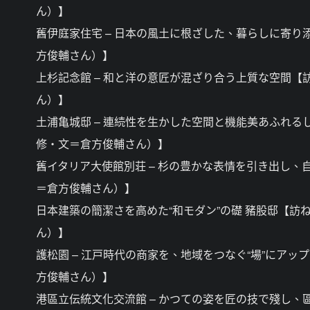
ん）】
舊伊庭家住宅 – 日本の風土に根ざした、暮らしに寄
方俊輔さん）】
上杉記念館 – 和と洋の意匠が混ざり合う上質な空間
ん）】
土浦亀城邸 – 連続性を生かした空間と機能美あふれ
修・文＝倉方俊輔さん）】
舊イタリア大使館別荘 – 杉の豊かな表情を引き出し
＝倉方俊輔さん）】
日本建築の簡潔さを高めた“和モダン”の礎 豬股邸【
ん）】
護松園 – 江戸時代の商家を、地域をつなぐ“場”にア
方俊輔さん）】
港區立伝統文化交流館 – かつての姿を匠の技で殘し