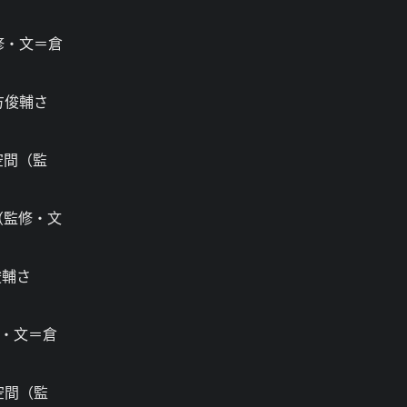
修・文＝倉
方俊輔さ
空間（監
（監修・文
俊輔さ
修・文＝倉
空間（監