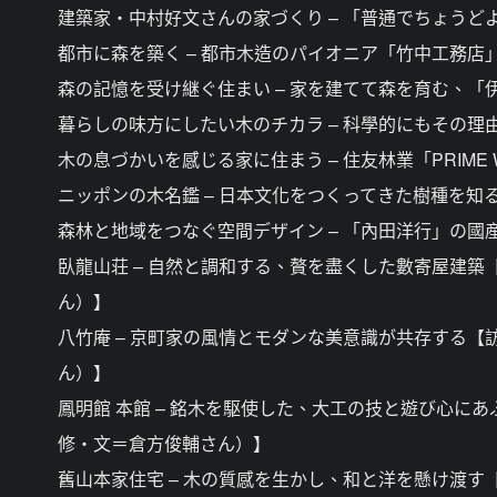
建築家・中村好文さんの家づくり – 「普通でちょう
都市に森を築く – 都市木造のパイオニア「竹中工務店
森の記憶を受け継ぐ住まい – 家を建てて森を育む、「
暮らしの味方にしたい木のチカラ – 科學的にもその理
木の息づかいを感じる家に住まう – 住友林業「PRIM
ニッポンの木名鑑 – 日本文化をつくってきた樹種を
森林と地域をつなぐ空間デザイン – 「內田洋行」の國
臥龍山荘 – 自然と調和する、贅を盡くした數寄屋建
ん）】
八竹庵 – 京町家の風情とモダンな美意識が共存する
ん）】
鳳明館 本館 – 銘木を駆使した、大工の技と遊び心
修・文＝倉方俊輔さん）】
舊山本家住宅 – 木の質感を生かし、和と洋を懸け渡