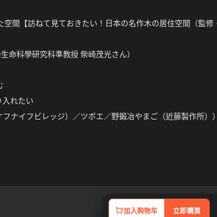
満ちた空間【訪ねて見ておきたい！日本の名作木の居住空間（監修
生命科學研究科準教授 柴崎茂光さん）
む
り入れたい
ur（タケフナイフビレッジ）／ツボエ／野鍛冶やまご（近藤製作所）
加入购物车
立即購買