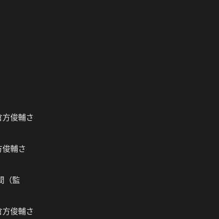
倉方俊輔さ
方俊輔さ
間（監
倉方俊輔さ