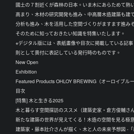
國土の７割近くが森林の日本。いま木にあらためて熱
高まり、木材の研究開発も進み、中高層木造建築も建
分析も進み、木を活用した空間づくりがますます進み
そのために知っておきたい知識を特集いたします。
※デジタル版には、表紙畫像や目次に掲載している記
則として奧付に表記している発行時のものです。
New Open
Exhibition
Featured Products OHLOY BREWING（オーロイ
目次
[特集] 木と生きる2025
木と暮らす空間探訪のススメ（建築史家・倉方俊輔さん
新たな建築の世界が見えてくる！木造の空間を見る極
建築家・藤本壯介さんが描く、木と人の未來予想図 -