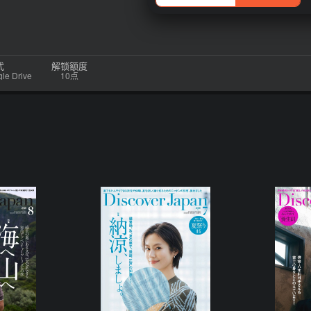
式
解锁额度
 Drive
10点