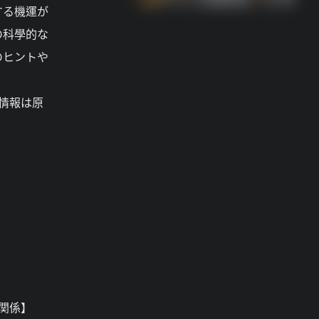
する機運が
の科學的な
のヒントや
情報は原
関係】