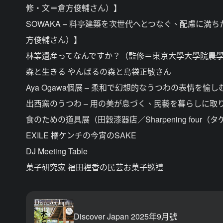
修・文＝倉方俊輔さん）】
SOWAKA – 料亭建築を次世代へとつなぐ、配慮に
方俊輔さん）】
林業遺産ってなんですか？（監修＝東京大學大學院農學
森と生きる やんばるの森と島袋正敏さん
Aya Ogawa個展 – 柔和で幻想的なうつわの表情を愉し
出西窯のうつわ – 用の美が息づく、民藝を暮らしに取
食のための道具展（田穀漆器店／Sharpening fo
EXILE 橘ケンチの今宵のSAKE
DJ Meeting Table
菓子研究家 福田裡香の民芸お菓子巡禮
Discover Japan 2025年9月號