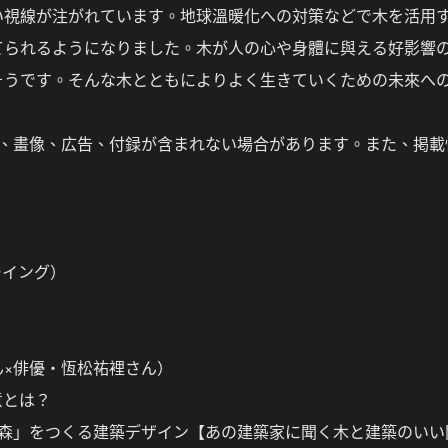
い視線が注がれています。地球溫暖化への対策などで木を活用
てられるようになりました。木が人の心や身體に與える好影響
そうです。そんな木とともによりよく生きていくための未來へ
事、畫像、広告、付録が含まれない場合があります。また、掲載
ブルーイング）
×俳優・恆松祐裡さん）
意とは？
「森」をつくる建築デザイン【あの建築家に聞く木と建築のいい