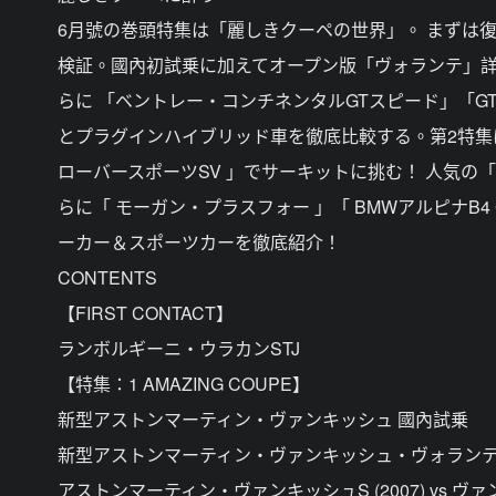
6月號の巻頭特集は「麗しきクーペの世界」。 まずは
検証。國內初試乗に加えてオープン版「ヴォランテ」詳
らに 「ベントレー・コンチネンタルGTスピード」「GT
とプラグインハイブリッド車を徹底比較する。第2特集は「
ローバースポーツSV 」でサーキットに挑む！ 人気の「 BM
らに「 モーガン・プラスフォー 」「 BMWアルピナB
ーカー＆スポーツカーを徹底紹介！
CONTENTS
【FIRST CONTACT】
ランボルギーニ・ウラカンSTJ
【特集：1 AMAZING COUPE】
新型アストンマーティン・ヴァンキッシュ 國內試乗
新型アストンマーティン・ヴァンキッシュ・ヴォランテ
アストンマーティン・ヴァンキッシュS (2007) vs ヴァン