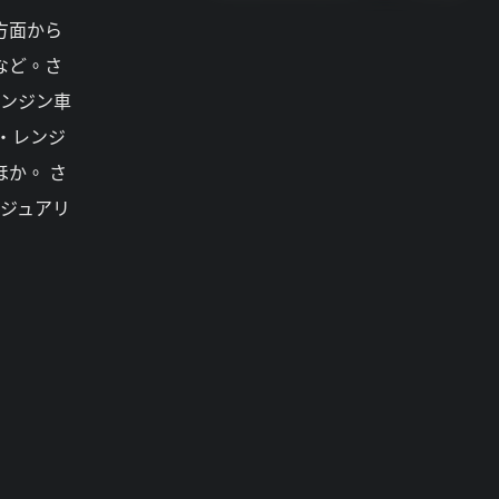
方面から
など。さ
エンジン車
ー・レンジ
ほか。 さ
グジュアリ