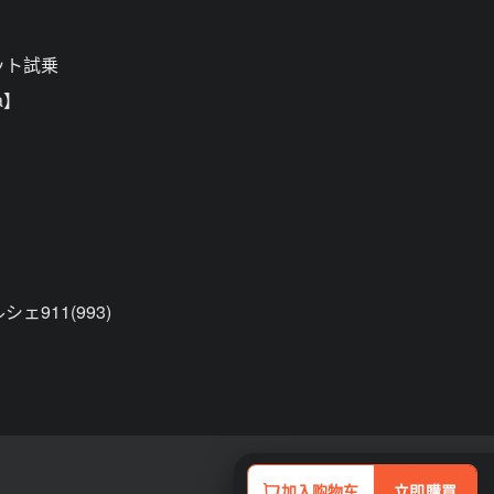
ット試乗
sa】
911(993)
加入购物车
立即購買