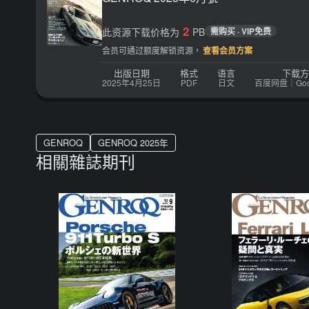
2
此资源下载价格为
PB
需购买 · VIP免费
会员可通过额度解锁资源，
查看会员方案
出版日期
格式
语言
下载方
2025年4月25日
PDF
日文
百度网盘｜Googl
GENROQ
GENROQ 2025年
相關雜誌期刊