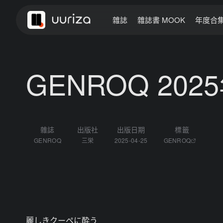
雜誌
雜誌書 MOOK
年度合
GENROQ 202
雜誌
出版社
出版日期
標籤
GENROQ
三栄
2025-04-25
GENROQ
麗しきクーペに酔う