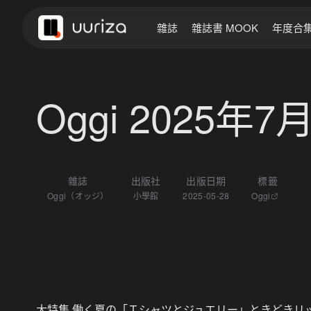
雜誌
雜誌書 MOOK
年度合
Oggi 2025年7
雜誌
出版社
出版日期
標籤
Oggi（オッジ）
小學館
2025-05-28
Oggi
大特集 働く夏の「Ｔシャツとジュエリー」ときどきリ