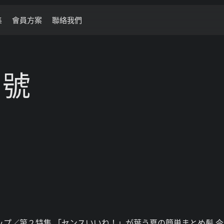
集
會員方案
聯絡我們
月號
ップ／第２特集 「センスいいね！」が葉う夏の簡単まとめ髪 