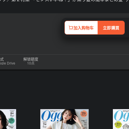
加入购物车
立即購買
式
解锁额度
e Drive
10点