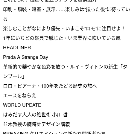
印刷・額裝・暗室・展示……楽しみは“撮った後”に待ってい
る
楽しむことがなにより優先、いまこそ“ロモ”に注目せよ！
1年にいちどの祭典で感じた、いま業界に吹いている風
HEADLINER
Prada A Strange Day
革新的で華やかな色彩を放つ、ルイ・ヴィトンの新生「タ
ンブール」
ロロ・ピアーナ、100年をたどる歴史の旅へ
エースをねらえ
WORLD UPDATE
はみだす大人の処世術 小川 哲
並木教授の腕時計デザイン講義
BREAKING クリエイションの新たな開拓者たち