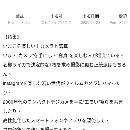
雜誌
出版社
出版日期
標籤
Ｐｅｎ（ペン）
CEメディアハウス
2025-04-28
Pen（ペン
【特集】
いまこそ楽しい！カメラと寫真
いま、“カメラ”を手にし、“寫真”を楽しむ人が増えている。
名機ライカで決定的な1枚を求め撮影に勵む正統派はもちろ
ん、
Instagramを楽しむ若い世代がフィルムカメラにハマった
り、
2000年代のコンパクトデジカメを手に“エモい”寫真を共有
したり、
高性能化したスマートフォンやアプリを駆使して、
プロ顔負けの作品を撮ってみたり……。