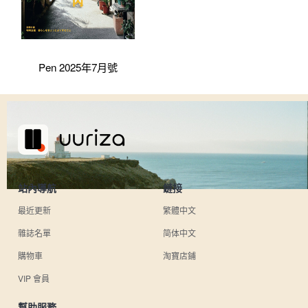
Pen 2025年7月號
站內導航
鏈接
最近更新
繁體中文
雜誌名單
简体中文
購物車
淘寶店鋪
VIP 會員
幫助服務