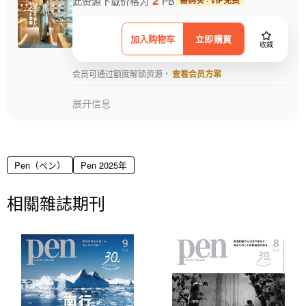
此资源下载价格为
PB
需购买 · VIP免费
加入购物车
立即購買
收藏
会员可通过额度解锁资源，
查看会员方案
展开信息
Pen（ペン）
Pen 2025年
相關雜誌期刊