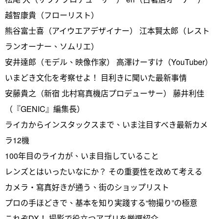
越智康貴（フローリスト）
熊谷富士喜（アイウエアデザイナー） 江本賢太郎（レスト
ランオーナー、ソムリエ）
安井達郎（モデル、映像作家） 高澤けーすけ（YouTuber）
いまどき文化を考察せよ！ 目利きに聞いた最新事情
安藤貴之（新宿 北村寫真機店プロデューサー） 藤井利佳
（『GENIC』編集長）
ライカからインスタックスまで、いま注目すべき最新カメ
ラ12機
100年目のライカが、いま目指していること
レンズとはいったいなにか？ その重要性を改めて考える
カメラ・寫真好きが通う、街のショップリスト
プロの手ほどきで、基本を知り実踐する“物撮り”の極意
これぞDX！ 撮影で役立つアプリを厳選紹介