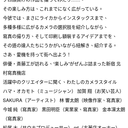
その楽しみ方は、これまでになく広がっている。
今號では、まさにライカからインスタックスまで、
多種多様に広がるカメラの選択肢を紹介しながら、
寫真の撮り方、そして印刷し額裝するアイデアまでを、
その道の達人たちにうかがいながら紐解き、紹介する。
さあ、愛機を持って街へ出よう！
俳優・斎藤工が訪れる、“楽しみ”がぜんぶ詰まった新宿 北
村寫真機店
活躍中のクリエイターに聞く、わたしのカメラスタイル
ハマ・オカモト（ミュージシャン） 加賀 翔（お笑い芸人）
SAKURA（アーティスト） 林 響太朗（映像作家、寫真家）
今城 純（寫真家） 黒田明臣（実業家、寫真家） 金本凜太朗
（寫真家）
松尾 大（サウナプロデューサー） eri（古著店オーナー）