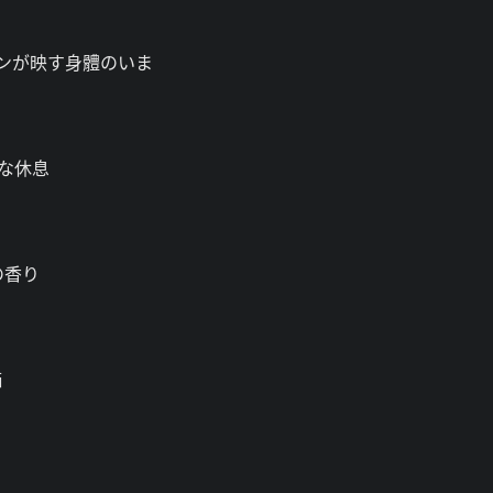
ョンが映す身體のいま
な休息
の香り
価