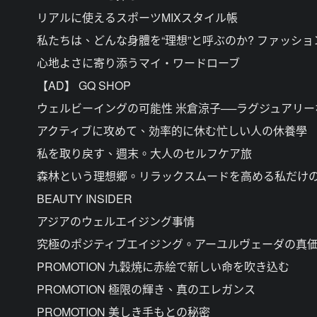
リアルに使えるスポーツMIXスタイル帳
私たちは、どんな身體を“理想”と呼ぶのか? ファッシ
心地よさに寄り添うマイ・ワードローブ
【AD】 GQ SHOP
ウェルビーイングの可能性 米倉涼子──ラグジュアリー
アクティブに攻めて、効率的に休む忙しい人の休養學
私を取り戻す、週末。大人のセルフケア旅
森林という理想郷。リラックスムードを高める私だけ
BEAUTY INSIDER
アジアのウェルエイジング事情
究極のポジティブエイジング。アーユルヴェーダの真
PROMOTION 九穀焼に赤絵で新しい命を吹き込む
PROMOTION 極限の輝き、真のエレガンス
PROMOTION 美しき手もとの秘密