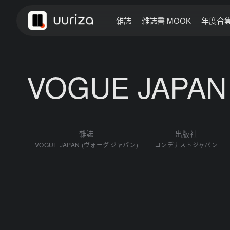
雜誌
雜誌書 MOOK
年度合
VOGUE JAPA
雜誌
出版社
VOGUE JAPAN (ヴォーグ ジャパン)
コンデナストジャパン