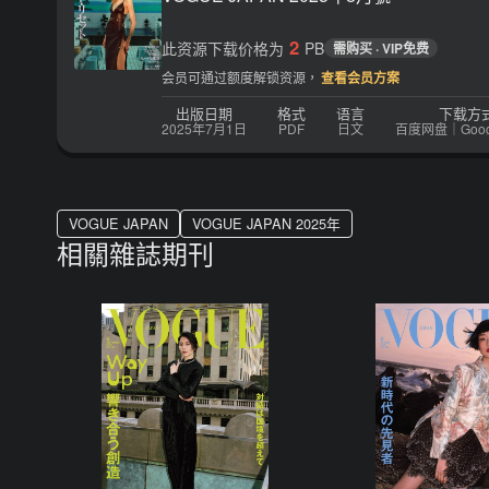
2
此资源下载价格为
PB
需购买 · VIP免费
会员可通过额度解锁资源，
查看会员方案
出版日期
格式
语言
下载方
2025年7月1日
PDF
日文
百度网盘｜Google
VOGUE JAPAN
VOGUE JAPAN 2025年
相關雜誌期刊