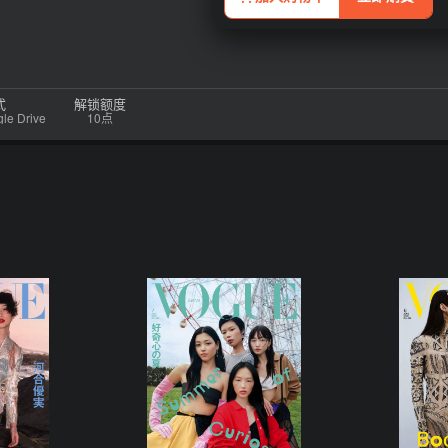
式
解锁额度
 Drive
10点