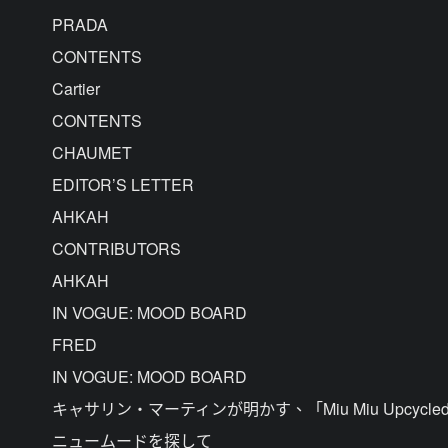
PRADA
CONTENTS
Cartier
CONTENTS
CHAUMET
EDITOR’S LETTER
AHKAH
CONTRIBUTORS
AHKAH
IN VOGUE: MOOD BOARD
FRED
IN VOGUE: MOOD BOARD
キャサリン・マーティンが明かす、「Miu Miu Upcyc
ニュームードを探して