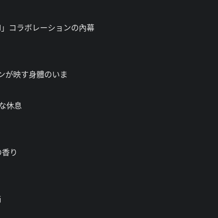
led」コラボレーションの內幕
ョンが映す身體のいま
な休息
の香り
価