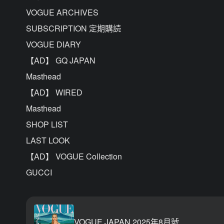
VOGUE ARCHIVES
SUBSCRIPTION 定期購読
VOGUE DIARY
【AD】 GQ JAPAN
Masthead
【AD】 WIRED
Masthead
SHOP LIST
LAST LOOK
【AD】 VOGUE Collection
GUCCI
VOGUE JAPAN 2025年8月號