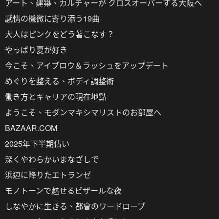
アート、建築、カルチャーが クロスオーバーする大阪へ
感情の機微に寄り添う19曲
大人はピンクをどう著こなす？
やっぱり夏が好き
今こそ、アイブロウ＆ラッシュをアップデート
めぐりを整える、ボディ調整術
働き方とキャリアの現在地點
ようこそ、モダンマキシマリストのお部屋へ
BAZAAR.COM
2025年下半期佔い
深くやわらかいまなざしで
浜辺に降りたエトランゼ
モノトーンで魅せるビザールな夜
しなやかに生きる、都會のワードローブ