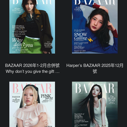
BAZAAR 2026年1-2月合併號
Harper’s BAZAAR 2025年12月
Why don’t you give the gift of
號
happiness?