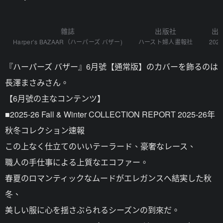
雜誌
出版社
出
Harper’s BAZAAR（ハーパーズ バザー)
ハースト婦人畫報社
2025
『ハーパーズ バザー』6月號【通常版】のカバーを飾るのは
長澤まさみさん。
【6月號の主なコンテンツ】
■2025‐26 Fall & Winter COLLECTION REPORT 2025-26年
秋冬コレクション速報
この上なく仕立てのいいテーラード、豪奢なレース、
職人の手仕事による上質なエコファー。
春夏のロマンティックなムードがエレガンスへ結実した秋
冬、
美しい服に心を揺さぶられるシーズンの到來だ。