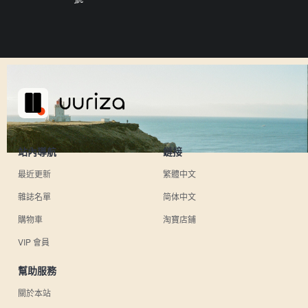
站內導航
鏈接
最近更新
繁體中文
雜誌名單
简体中文
購物車
淘寶店鋪
VIP 會員
幫助服務
關於本站