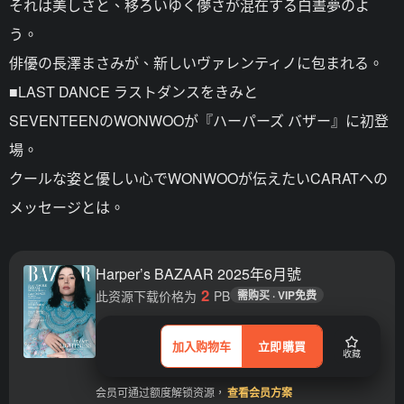
それは美しさと、移ろいゆく儚さが混在する白晝夢のよ
う。
俳優の長澤まさみが、新しいヴァレンティノに包まれる。
■LAST DANCE ラストダンスをきみと
SEVENTEENのWONWOOが『ハーパーズ バザー』に初登
場。
クールな姿と優しい心でWONWOOが伝えたいCARATへの
メッセージとは。
Harper’s BAZAAR 2025年6月號
2
此资源下载价格为
PB
需购买 · VIP免费
加入购物车
立即購買
收藏
会员可通过额度解锁资源，
查看会员方案