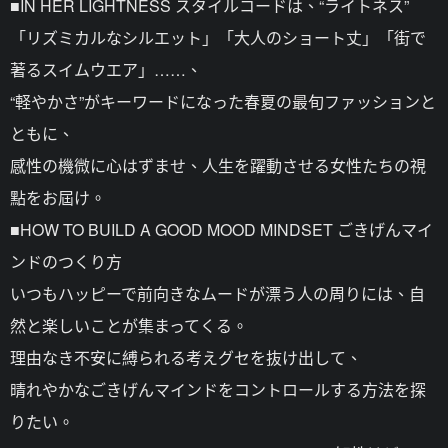
■IN HER LIGHTNESS スタイルコードは、“ライトネス”
「リズミカルなシルエット」「大人のショート丈」「街で
著るスイムウエア」……、
“軽やかさ”がキーワードになった春夏の最旬ファッションと
ともに、
感性の機微に心はずませ、人生を躍動させる女性たちの視
點をお屆け。
■HOW TO BUILD A GOOD MOOD MINDSET ごきげんマイ
ンドのつくり方
いつもハッピーで前向きなムードが漂う人の周りには、自
然と楽しいことが集まってくる。
理由なき不安に縛られる考えグセを抜け出して、
晴れやかなごきげんマインドをコントロールする方法を探
りたい。