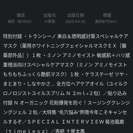
雜誌
出版社
出版日期
標籤
美的（BITEKI）
小學館
2025-04-22
美的BITEKI
特別付録 ・トランシーノ 美白＆透明感対策スペシャルケア
マスク（薬用ホワイトニングフェイシャルマスクＥＸ［醫
薬部外品］）１枚 ・ミノン アミノモイスト 敏感肌＋ハリ感
重視派向けスペシャルケアマスク（ミノン アミノモイスト
もちもちふっくら艶肌マスク）１枚 ・ケラステーゼ ツヤ・
まとまり・しなやかさ… 全方位ヘアケアオイル（ユイルク
ロノロジストユイルスプリム Ｎ ２ｍｌ×２包）／貼り込み
付録 Ｎ オーガニック 花粉爆発を防ぐ！スージングクレンジ
ングジェル ２包／大特集 “毛穴悩み”界隈今年こそキャンセ
ルするぞ／ＳＰＥＣＩＡＬ ＩＮＴＥＲＶＩＥＷ 菊池風磨
（ｔｉｍｅｌｅｓｚ）／表紙 土屋太鳳