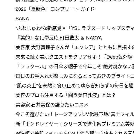
2026「夏新色」コンプリート ガイド
SANA
“ふわじゅわ”な新感覚。「YSL ラブヌード リップス
『美的』な化學反応 町田啟太 ＆ NAOYA
美容家 大野真理子さんが「エクシア」とともに目指すの
未來に続く美肌クエストをクリアせよ！「Deep紫外線
「フワクール」の日傘＆帽子で今年こそ“絶対焼かない夏
毎日のお手入れが楽しみになるとっておきのブライトニ
“肌の炎上”を未然に食い止めてゆらぎ知らずの毎日を
美容のプロも注目する「闘う美容乳液」とは？
美容家 石井美保の語りたいコスメ
今こそ選びたい！トーンアップUV化粧下地/ 富士フイ
新「ボンドレイヤー」シリーズで進化系プレミアム美髪
W洗顔で美肌スイッチをON！使う程に自信あふれる素肌