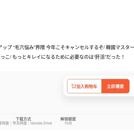
プ “毛穴悩み”界隈 今年こそキャンセルするぞ/ 韓國マスター
っこ/ もっとキレイになるために必要なのは“肝活”だった！
加入购物车
立即購買
下载方式
解锁额度
网盘｜夸克网盘｜Google Drive
10点