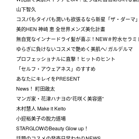
山下智久
コスパもタイパも潤いも欲張るなら新星「ザ・ダーマ」
美的HEN 神崎 恵 全世界メンズ美化計畫
無自覚なインナードライ髪が喜ぶ！NEW＃貯水セラミ
ゆらぎに負けないコスメで艶めく美肌へ/ ガルデルマ
プロフェッショナルに直撃！ヒットのヒント
「セルフ・アウェアネス」のすすめ
あなたにキレイをPRESENT
News！ 町田啟太
マンガ家・花津ハナヨの“花咲く美容道”
木村慧人 Make it Keito
小迎裕美子の脫力道場
STARGLOWのBeauty Glow up！
話題のコスメの発売日早わかりNEWS