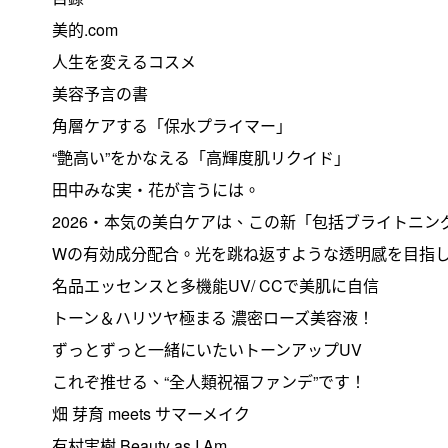
美的.com
人生を変えるコスメ
美容予言の書
角層ケアする「保水プライマー」
“艶高い”をかなえる「高輝度肌リクイド」
田中みな実・花が言うには。
2026・本気の美白ケアは、この新「包括ブライトニン
Wの有効成分配合。光を跳ね返すような透明感を目指
名品エッセンスと多機能UV/ CCで美肌に自信
トーン＆ハリツヤ極まる 濃密ローズ美容液！
ずっとずっと一緒にいたいトーンアップUV
これぞ推せる、“全人類祝福ファンデ”です！
畑 芽育 meets サマーメイク
有村実樹 Beauty as I Am