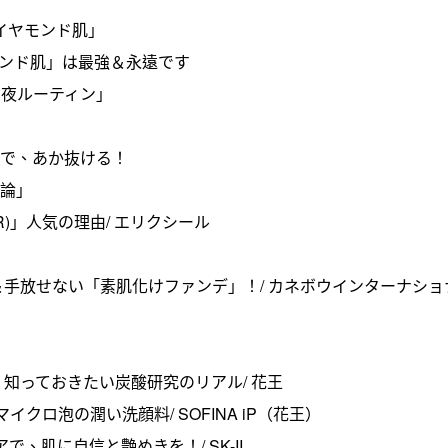
イヤモンド肌」
モンド肌」は最強＆永遠です
＆夜ルーティン」
クで、あか抜ける！
ー論」
)」人気の理由/ エリクシール
放せない「素肌化けファンデ」！/ カネボウインターナショナル
知っておきたい炭酸研究のリアル/ 花王
クロ泡の潤い洗顔料/ SOFINA iP（花王）
、肌に自信と艶めきを！/ SK-II