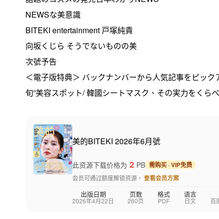
NEWSな美意識
BITEKI entertainment 戸塚純貴
向坂くじら そうでないものの美
次號予告
＜電子版特典＞ バックナンバーから人気記事をピックアッ
旬”美容スポット/ 韓國シートマスク、その実力をくらべ
美的BITEKI 2026年6月號
2
此资源下载价格为
PB
需购买 · VIP免费
会员可通过额度解锁资源，
查看会员方案
出版日期
页数
格式
语言
2026年4月22日
260页
PDF
日文
百度