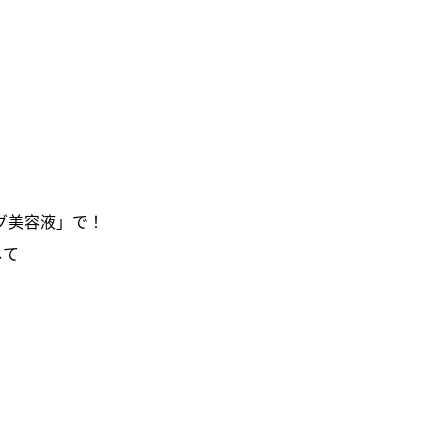
グ美容液」で！
して