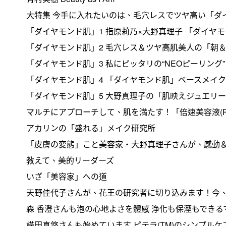
大特集 今手に入れたいのは、毛穴レスでツヤ高い「ダ
「ダイヤモンド肌」1 指原莉乃×大野真理子 「ダイヤ
「ダイヤモンド肌」2 毛穴レス＆ツヤ高肌美人の「朝
「ダイヤモンド肌」3 私にピッタリの“NEOピーリング”
「ダイヤモンド肌」4 「ダイヤモンド肌」ベースメイ
「ダイヤモンド肌」5 大野真理子の「肌映えジュエリ
マルチにアプローチして、肌を満たす！「倍速美容液(R
アカリンの「盛れる」メイク研究所
「皮膚の変態」こと美容家・大野真理子さんが、感動＆手
教えて、美的リーダーズ
いざ「美容家」への道
天野佳代子さんが、花王の研究者に切り込みます！今、
森 香澄さんも泡の心地よさを體感 浄化も保溼もできるマイ
橫田真悠さんも始めています ピテラ(TM)のシンプルケアで