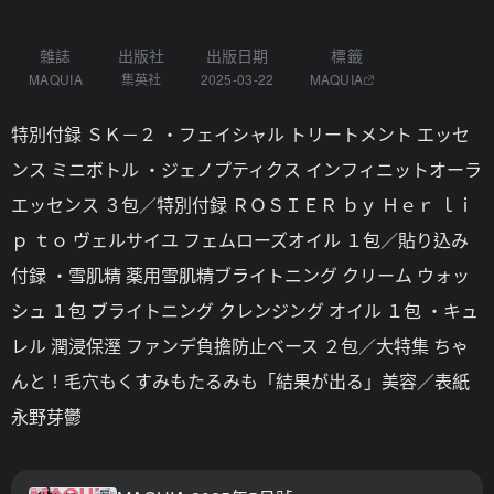
雜誌
出版社
出版日期
標籤
MAQUIA
集英社
2025-03-22
MAQUIA
特別付録 ＳＫ－２ ・フェイシャル トリートメント エッセ
ンス ミニボトル ・ジェノプティクス インフィニットオーラ
エッセンス ３包／特別付録 ＲＯＳＩＥＲ ｂｙ Ｈｅｒ ｌｉ
ｐ ｔｏ ヴェルサイユ フェムローズオイル １包／貼り込み
付録 ・雪肌精 薬用雪肌精ブライトニング クリーム ウォッ
シュ １包 ブライトニング クレンジング オイル １包 ・キュ
レル 潤浸保溼 ファンデ負擔防止ベース ２包／大特集 ちゃ
んと！毛穴もくすみもたるみも「結果が出る」美容／表紙
永野芽鬱