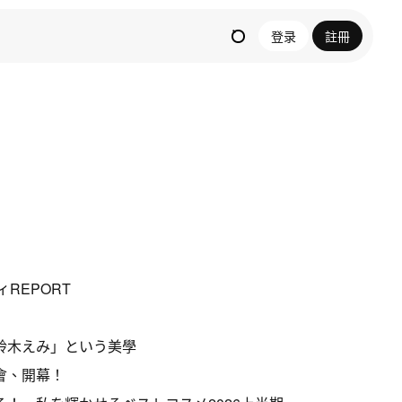
登录
註冊
REPORT
鈴木えみ」という美學
會、開幕！