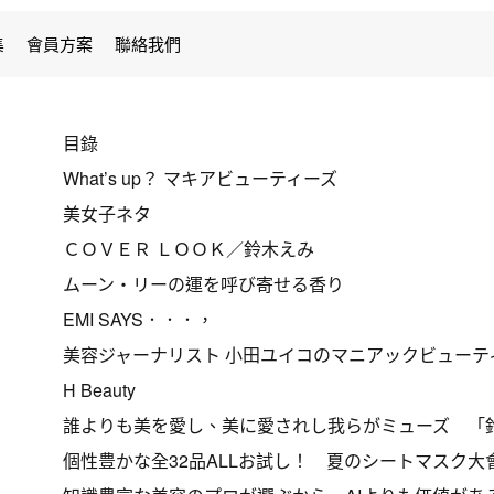
集
會員方案
聯絡我們
目錄
What’s up？ マキアビューティーズ
美女子ネタ
ＣＯＶＥＲ ＬＯＯＫ／鈴木えみ
ムーン・リーの運を呼び寄せる香り
EMI SAYS．．．，
美容ジャーナリスト 小田ユイコのマニアックビューティ
H Beauty
誰よりも美を愛し、美に愛されし我らがミューズ 「
個性豊かな全32品ALLお試し！ 夏のシートマスク大