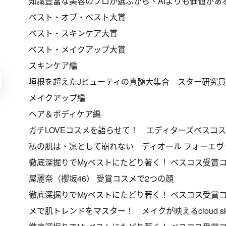
知識豊富な美容のプロが選ぶから、AIよりも価値がある
ベスト・オブ・ベスト大賞
ベスト・スキンケア大賞
ベスト・メイクアップ大賞
スキンケア編
垣根を超えたJビューティの真髄大集合 スター研究員
メイクアップ編
ヘア＆ボディケア編
ガチLOVEコスメを語らせて！ エディターズベスコス
私の肌は、凜として崩れない ディオール フォーエヴ
徹底深掘りでMyベストにたどり著く！ ベスコス受賞コス
屋麗奈（櫻坂46） 受賞コスメで2つの顔
徹底深掘りでMyベストにたどり著く！ ベスコス受賞コス
メで肌トレンドをマスター！ メイクが映えるcloud skin ＆