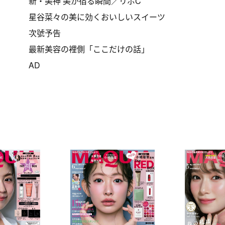
新・美神 美が宿る瞬間／リポC
星谷菜々の美に効くおいしいスイーツ
次號予告
最新美容の裡側「ここだけの話」
AD