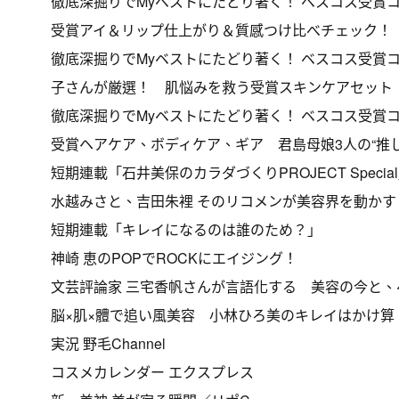
徹底深掘りでMyベストにたどり著く！ ベスコス受賞コス
受賞アイ＆リップ仕上がり＆質感つけ比べチェック！
徹底深掘りでMyベストにたどり著く！ ベスコス受賞コス
子さんが厳選！ 肌悩みを救う受賞スキンケアセット
徹底深掘りでMyベストにたどり著く！ ベスコス受賞コス
受賞ヘアケア、ボディケア、ギア 君島母娘3人の“推し
短期連載「石井美保のカラダづくりPROJECT Specia
水越みさと、吉田朱裡 そのリコメンが美容界を動かす！ 
短期連載「キレイになるのは誰のため？」
神崎 恵のPOPでROCKにエイジング！
文芸評論家 三宅香帆さんが言語化する 美容の今と
脳×肌×體で追い風美容 小林ひろ美のキレイはかけ算
実況 野毛Channel
コスメカレンダー エクスプレス