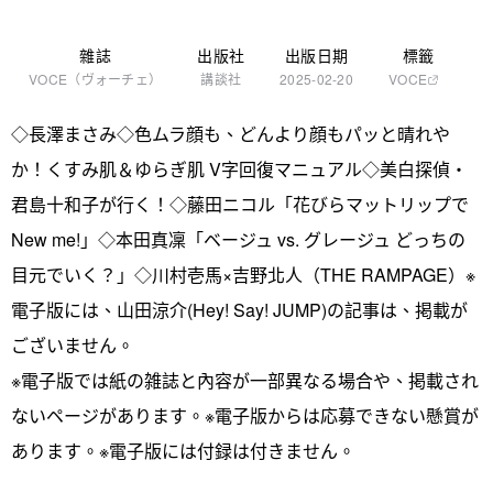
雜誌
出版社
出版日期
標籤
VOCE（ヴォーチェ）
講談社
2025-02-20
VOCE
◇長澤まさみ◇色ムラ顔も、どんより顔もパッと晴れや
か！くすみ肌＆ゆらぎ肌 V字回復マニュアル◇美白探偵・
君島十和子が行く！◇藤田ニコル「花びらマットリップで
New me!」◇本田真凜「ベージュ vs. グレージュ どっちの
目元でいく？」◇川村壱馬×吉野北人（THE RAMPAGE）※
電子版には、山田涼介(Hey! Say! JUMP)の記事は、掲載が
ございません。
※電子版では紙の雑誌と內容が一部異なる場合や、掲載され
ないページがあります。※電子版からは応募できない懸賞が
あります。※電子版には付録は付きません。